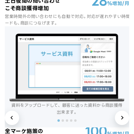
28
土日夜間の問い合わせ
%
増加/月
こそ商談獲得増加
営業時間外の問い合わせにも自動で対応。対応が遅れやすい時間
ードも、商談につなげます。
資料をアップロードして、
顧客に送った資料から商談獲得
出来ます。
100
全マーケ施策の
%
増加/月