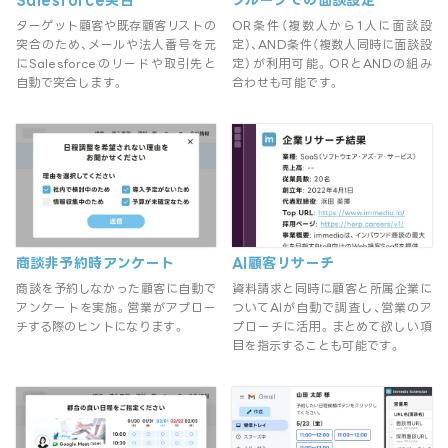
ターゲット顧客や既存顧客リストの
OR条件（複数人から1人に面談設
突合のため、メールや法人番号を元
定）、AND条件（複数人同時に面談設
にSalesforceのリードや取引先と
定）が利用可能。ORとANDの組み
自動で突合します。
合わせも可能です。
商談非予約時アンケート
AI顧客リサーチ
商談を予約しなかった顧客に自動で
資料請求と同時に顧客と所属企業に
アンケートを実施。営業がアプロー
ついてAIが自動で調査し、営業のア
チする際のヒントになります。
プローチに活用。まとめて欲しい項
目を指示することも可能です。