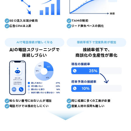
SEO流入は減少傾向
TAMの制約
広告CPAは上昇
リード発生ペースの鈍化
AIで電話接続が難しくなる
接続率低下で営業負荷が増加
AIの電話スクリーニングで
接続率低下で、
接続しづらい
商談化の生産性が悪化
知らない番号に出ない人が増加
同じ成果に多くの工数が必要
電話だけでは接点化しにくい
営業人材の採用も難しい