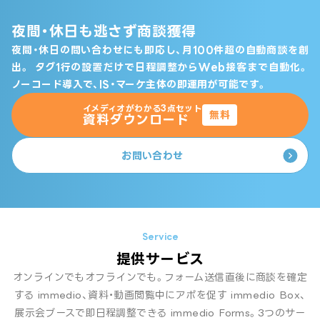
夜間・休日も逃さず商談獲得
夜間・休日の問い合わせにも即応し、月100件超の自動商談を創
出。
タグ1行の設置だけで日程調整からWeb接客まで自動化。
ノーコード導入で、IS・マーケ主体の即運用が可能です。
イメディオがわかる3点セット
無料
資料ダウンロード
お問い合わせ
提供サービス
オンラインでもオフラインでも。フォーム送信直後に商談を確定
する immedio、資料・動画閲覧中にアポを促す immedio Box、
展示会ブースで即日程調整できる immedio Forms。3つのサー