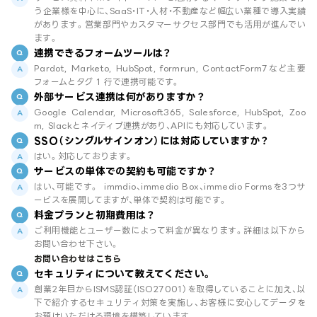
う企業様を中心に、SaaS・IT・人材・不動産など幅広い業種で導入実績
があります。営業部門やカスタマーサクセス部門でも活用が進んでい
ます。
連携できるフォームツールは？
Pardot, Marketo, HubSpot, formrun, ContactForm7など主要
フォームとタグ 1 行で連携可能です。
外部サービス連携は何がありますか？
Google Calendar, Microsoft365, Salesforce, HubSpot, Zoo
m, Slackとネイティブ連携があり、APIにも対応しています。
SSO（シングルサインオン）には対応していますか？
はい。対応しております。
サービスの単体での契約も可能ですか？
はい、可能です。 immdio、immedio Box、immedio Formsを3つサ
ービスを展開してますが、単体で契約は可能です。
料金プランと初期費用は？
ご利用機能とユーザー数によって料金が異なります。詳細は以下から
お問い合わせ下さい。
お問い合わせはこちら
セキュリティについて教えてください。
創業2年目からISMS認証（ISO27001）を取得していることに加え、以
下で紹介するセキュリティ対策を実施し、お客様に安心してデータを
お預けいただける環境を構築しています。