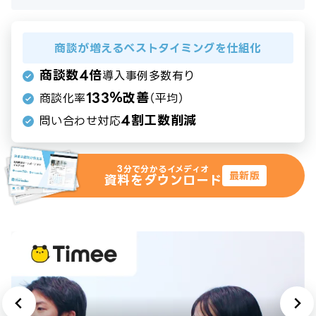
商談が増えるベストタイミングを仕組化
商談数4倍
導入事例多数有り
133％改善
商談化率
（平均）
4割工数削減
問い合わせ対応
3分で分かるイメディオ
最新版
資料をダウンロード