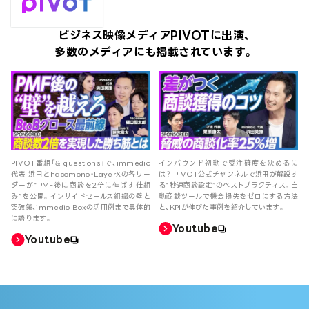
ビジネス映像メディアPIVOTに出演、
多数のメディアにも掲載されています。
PIVOT番組「& questions」で、immedio
インバウンド初動で受注確度を決めるに
代表 浜田とhacomono・LayerXの各リー
は？ PIVOT公式チャンネルで浜田が解説す
ダーが“PMF後に商談を2倍に伸ばす仕組
る“秒速商談設定”のベストプラクティス。自
み”を公開。インサイドセールス組織の壁と
動商談ツールで機会損失をゼロにする方法
突破策、immedio Boxの活用例まで具体的
と、KPIが伸びた事例を紹介しています。
に語ります。
Youtube
Youtube