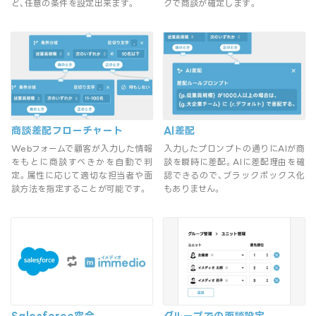
ど、任意の条件を設定出来ます。
クで商談が確定します。
商談差配フローチャート
AI差配
Webフォームで顧客が入力した情報
入力したプロンプトの通りにAIが商
をもとに商談すべきかを自動で判
談を瞬時に差配。AIに差配理由を確
定。属性に応じて適切な担当者や面
認できるので、ブラックボックス化
談方法を指定することが可能です。
もありません。
Salesforce突合
グループでの面談設定