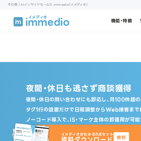
その他｜AIインサイドセールス immedio（イメディオ）
機能・特徴
夜間・休日も逃さず商談獲得
夜間・休日の問い合わせにも即応し、月100件超
タグ1行の設置だけで日程調整からWeb接客まで
ノーコード導入で、IS・マーケ主体の即運用が可能
イメディオがわかる3点セット
無料
資料ダウンロード