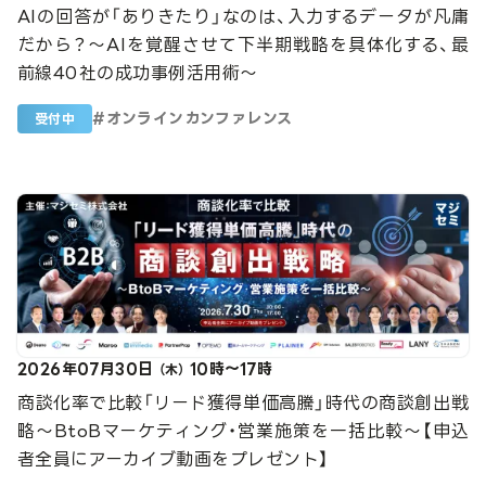
AIの回答が「ありきたり」なのは、入力するデータが凡庸
だから？〜AIを覚醒させて下半期戦略を具体化する、最
前線40社の成功事例活用術〜
#
オンラインカンファレンス
受付中
2026年07月30日
10時～17時
（木）
商談化率で比較「リード獲得単価高騰」時代の商談創出戦
略～BtoBマーケティング・営業施策を一括比較～【申込
者全員にアーカイブ動画をプレゼント】