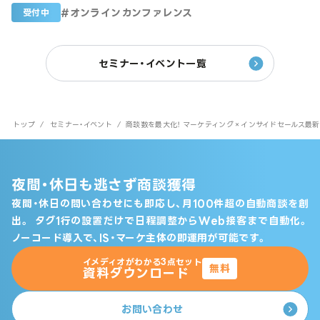
#
オンラインカンファレンス
受付中
セミナー・イベント一覧
トップ
/
セミナー・イベント
/
商談数を最大化！ マーケティング×インサイドセールス最新戦
夜間・休日も逃さず商談獲得
夜間・休日の問い合わせにも即応し、月100件超の自動商談を創
出。
タグ1行の設置だけで日程調整からWeb接客まで自動化。
ノーコード導入で、IS・マーケ主体の即運用が可能です。
イメディオがわかる3点セット
無料
資料ダウンロード
お問い合わせ