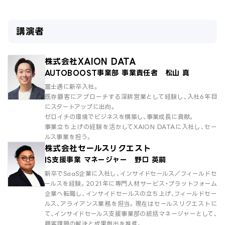
講演者
株式会社XAION DATA
AUTOBOOST事業部 事業責任者 松山 真
富士通に新卒入社。
既存顧客にアプローチする深耕営業として経験し、入社6年目
にスタートアップに出向。
ゼロイチの環境でビジネスを構築し、事業成長に貢献。
事業立ち上げの経験を活かしてXAION DATAに入社し、セー
ルス事業を担う。
株式会社セールスリクエスト
IS支援事業 マネージャー 野口 英嗣
新卒でSaaS企業に入社し、インサイドセールス／フィールドセ
ールスを経験。2021年に専門人材サービス・プラットフォーム
企業へ転職し、インサイドセールスの立ち上げ、フィールドセー
ルス、アライアンス業務を担当。現在はセールスリクエストに
て、インサイドセールス支援事業部の統括マネージャーとして、
顧客課題の解決と成果創出を推進。