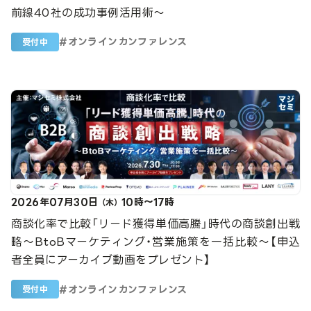
前線40社の成功事例活用術〜
#
オンラインカンファレンス
受付中
2026年07月30日
10時～17時
（木）
商談化率で比較「リード獲得単価高騰」時代の商談創出戦
略～BtoBマーケティング・営業施策を一括比較～【申込
者全員にアーカイブ動画をプレゼント】
#
オンラインカンファレンス
受付中