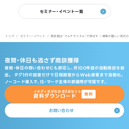
セミナー・イベント一覧
トップ
/
セミナー・イベント
/
商談数は”マルチチャネル”で伸ばす 〜通電が難しい時代
夜間・休日も逃さず商談獲得
夜間・休日の問い合わせにも即応し、月100件超の自動商談を創
出。
タグ1行の設置だけで日程調整からWeb接客まで自動化。
ノーコード導入で、IS・マーケ主体の即運用が可能です。
イメディオがわかる3点セット
無料
資料ダウンロード
お問い合わせ