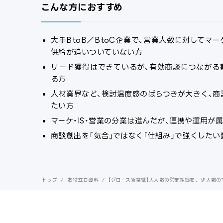
こんな方におすすめ
大手BtoB／BtoC企業で、営業人数に対してマー
供給が追いついていない方
リード獲得はできているが、有効商談につながる
る方
人材業界など、検討温度感のばらつきが大きく、商
たい方
マーケ・IS・営業の分業は進んだが、連携や運用が
商談創出を「気合」ではなく「仕組み」で強くしたい
トップ
/
お役立ち資料
/
【グロース新常識】大人数の営業組織を、 少人数の