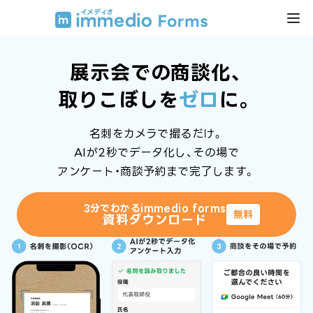
展示会での商談化、
取りこぼしを
ゼロ
に。
名刺をカメラで撮るだけ。
AIが2秒でデータ化し、その場で
アンケート・商談予約まで完了します。
3分でわかるimmedio forms
無料
資料ダウンロード