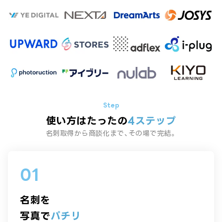
使い方はたったの
4ステップ
名刺取得から商談化まで、その場で完結。
01
名刺を
写真で
パチリ