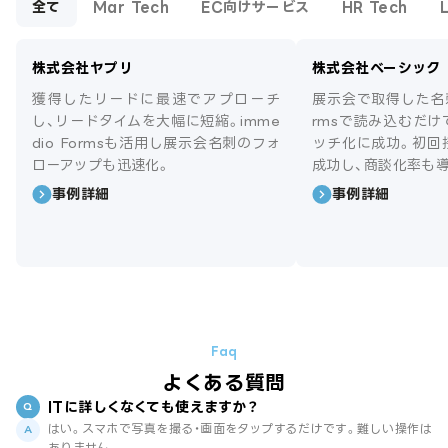
全て
Mar Tech
EC向けサービス
HR Tech
株式会社ヤプリ
株式会社ベーシック
獲得したリードに最速でアプローチ
展示会で取得した名刺を
し、リードタイムを大幅に短縮。imme
rmsで読み込むだ
dio Formsも活用し展示会名刺のフォ
ッチ化に成功。初回
ローアップも迅速化。
成功し、商談化率も
事例詳細
事例詳細
よくある質問
ITに詳しくなくても使えますか？
はい。スマホで写真を撮る・画面をタップするだけです。難しい操作は
ありません。