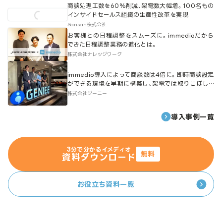
商談処理工数を60%削減、架電数大幅増。100名もの
インサイドセールス組織の生産性改革を実現
Sansan株式会社
お客様との日程調整をスムーズに。immedioだから
できた日程調整業務の進化とは。
株式会社ナレッジワーク
immedio導入によって商談数は4倍に。即時商談設定
ができる環境を早期に構築し、架電では取りこぼして
いた層も商談化に成功。
株式会社ジーニー
導入事例一覧
3分で分かるイメディオ
無料
資料ダウンロード
お役立ち資料一覧