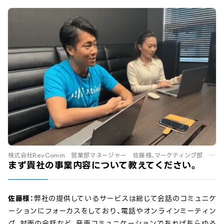
株式会社RevComm 営業部マネージャー 佐藤様、マーケティング部
胡様
まず貴社の事業内容について教えてください。
佐藤様：
弊社の提供しているサービスは総じて会話のコミュニケ
ーションにフォーカスをしており、電話やオンラインミーティン
グ、対面の会話など、音声コミュニケーションであればあらゆる