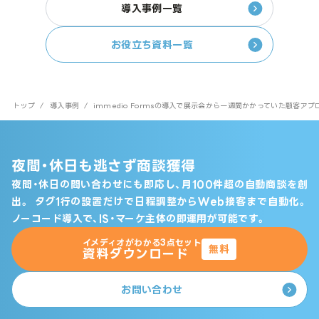
導入事例一覧
お役立ち資料一覧
トップ
/
導入事例
/
immedio Formsの導入で展示会から一週間かかっていた顧客ア
夜間・休日も逃さず商談獲得
夜間・休日の問い合わせにも即応し、月100件超の自動商談を創
出。
タグ1行の設置だけで日程調整からWeb接客まで自動化。
ノーコード導入で、IS・マーケ主体の即運用が可能です。
イメディオがわかる3点セット
無料
資料ダウンロード
お問い合わせ