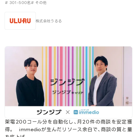
# 301-500名
# その他
株式会社うるる
架電200コール分を自動化し、月20件の商談を安定獲
得。 immedioが生んだリソース余白で、商談の質と量
を底上げ