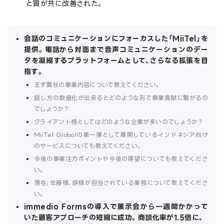
と質が共に改善された。
会話のコミュニケーションにフォーカスした「MiiTel」を
提供。電話から対面まで音声コミュニケーションのデー
タを凝縮するプラットフォームとして、さらなる拡張を目
指す。
まず貴社の事業内容について教えてください。
話し方の数値化が出来るとどのような形で事業貢献に繋がるの
でしょうか？
クライアント様としてはどのような企業が多いのでしょうか？
MiiTel Globalの第一弾として展開しているインドネシア向け
のサービスについても教えてください。
今後の事業注力ポイントや今後の展望についても教えてくださ
い。
現在、佐藤様、胡様が担当されている業務について教えてくださ
い。
immedio Formsの導入で展示会から一週間かかって
いた顧客アプローチの短縮に成功。商談化率が1.5倍に。