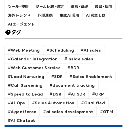
ツール・技術
ツール比較・選定
組織・管理
教育・採用
海外トレンド
外部連携
生成AI活用
AI営業とは
AIエージェント
タグ
Web Meeting
Scheduling
AI sales
Calendar Integration
inside sales
Web Customer Service
BDR
Lead Nurturing
SDR
Sales Enablement
Call Screening
document tracking
Speed to Lead
DSR
AI SDR
CRM
AI Ops
Sales Automation
Qualified
Agentforce
ai sales development
GTM
AI Chatbot