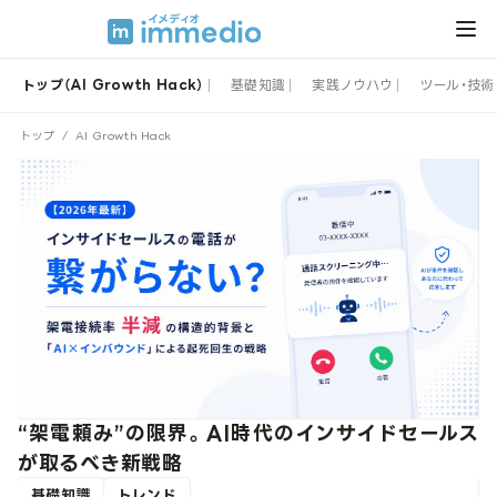
トップ（AI Growth Hack）
基礎知識
実践ノウハウ
ツール・技術
トップ
/
AI Growth Hack
代
“架電頼み”の限界。AI時代のインサイドセールス
が取るべき新戦略
基礎知識
トレンド