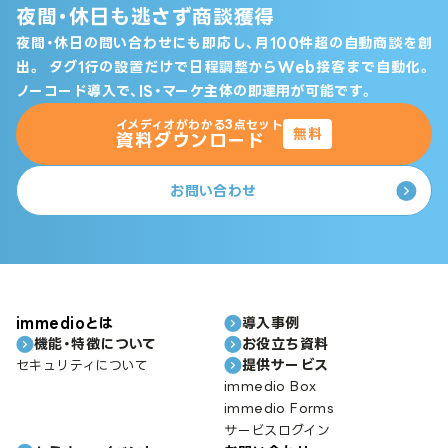
夜間・休日も逃さず商談獲得
夜間・休日の問い合わせにも即応し、月100件超の自動商談を創
出。
タグ1行の設置だけで日程調整からWeb接客まで自動化。
ノーコード導入で、IS・マーケ主体の即運用が可能です。
イメディオがわかる3点セット
無料
資料ダウンロード
お問い合わせ
immedioとは
導入事例
機能・特徴について
お役立ち資料
提供サービス
セキュリティについて
immedio Box
immedio Forms
サービスログイン