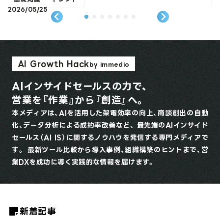
2026/05/25
2
AI Growth Hack
by immedio
AIインサイドセールスの力で、
営業を『作業』から『創造』へ。
本メディアは、AIを活用した架電効率の向上、商談創出の自動
化、データ分析による成約率改善など、 最先端のAIインサイド
セールス（AI IS）に関するノウハウを発信する専門メディアで
す。 最新ツール比較から導入事例、組織構築のヒントまで、営
業DXを成功に導く実践的な情報を届けます。
新着記事