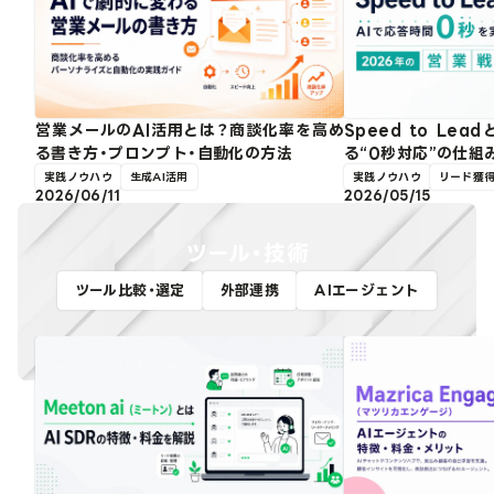
営業メールのAI活用とは？商談化率を高め
Speed to Le
る書き方・プロンプト・自動化の方法
る“0秒対応”の仕組
実践ノウハウ
生成AI活用
実践ノウハウ
リード獲得
2026/06/11
2026/05/15
ツール・技術
ツール比較・選定
外部連携
AIエージェント