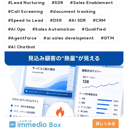
Lead Nurturing
SDR
Sales Enablement
Call Screening
document tracking
Speed to Lead
DSR
AI SDR
CRM
AI Ops
Sales Automation
Qualified
Agentforce
ai sales development
GTM
AI Chatbot