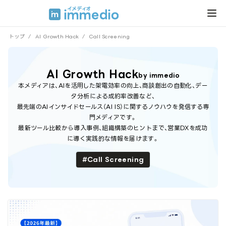
トップ
/
AI Growth Hack
/
Call Screening
AI Growth Hack
by immedio
本メディアは、AIを活用した架電効率の向上、商談創出の自動化、デー
タ分析による成約率改善など、
最先端のAIインサイドセールス（AI IS）に関するノウハウを発信する専
門メディアです。
最新ツール比較から導入事例、組織構築のヒントまで、営業DXを成功
に導く実践的な情報を届けます。
Call Screening