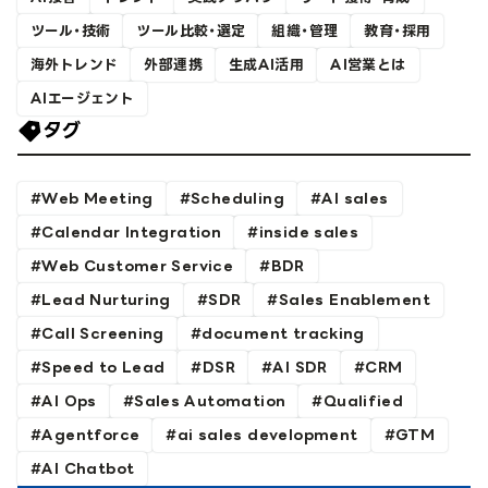
ツール・技術
ツール比較・選定
組織・管理
教育・採用
海外トレンド
外部連携
生成AI活用
AI営業とは
AIエージェント
タグ
Web Meeting
Scheduling
AI sales
Calendar Integration
inside sales
Web Customer Service
BDR
Lead Nurturing
SDR
Sales Enablement
Call Screening
document tracking
Speed to Lead
DSR
AI SDR
CRM
AI Ops
Sales Automation
Qualified
Agentforce
ai sales development
GTM
AI Chatbot