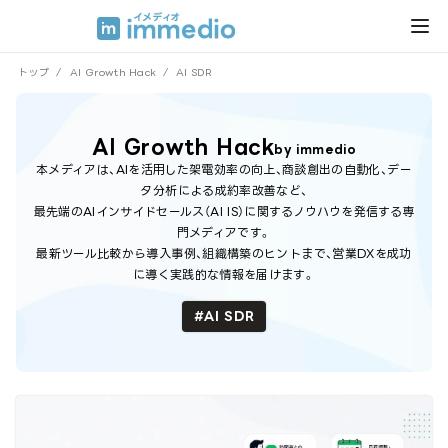
トップ
/
AI Growth Hack
/
AI SDR
AI Growth Hack
by immedio
本メディアは、AIを活用した架電効率の向上、商談創出の自動化、デー
タ分析による成約率改善など、
最先端のAIインサイドセールス（AI IS）に関するノウハウを発信する専
門メディアです。
最新ツール比較から導入事例、組織構築のヒントまで、営業DXを成功
に導く実践的な情報を届けます。
AI SDR