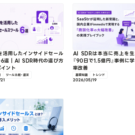
Iを活用したインサイドセール
AI SDRは本当に売上を
6選｜AI SDR時代の選び方
『90日で1.5億円』事例に
ポイント
率改善
術
ツール比較・選定
基礎知識
トレンド
/21
2026/05/19