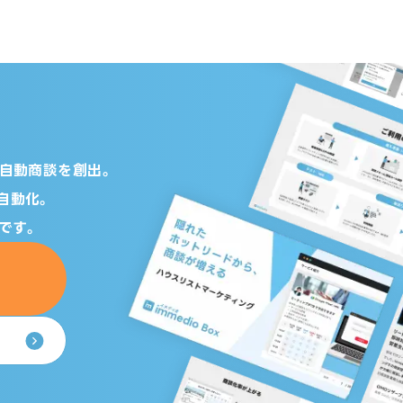
の自動商談を創出。
自動化。
です。