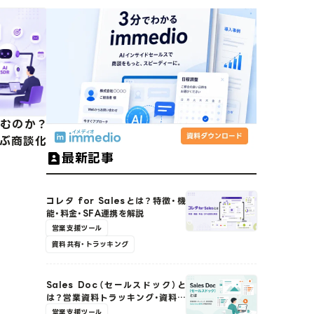
生むのか？
学ぶ商談化
最新記事
コレタ for Salesとは？特徴・機
能・料金・SFA連携を解説
営業支援ツール
資料共有・トラッキング
Sales Doc（セールスドック）と
は？営業資料トラッキング・資料管
理・Salesforce連携の特徴を解説
営業支援ツール