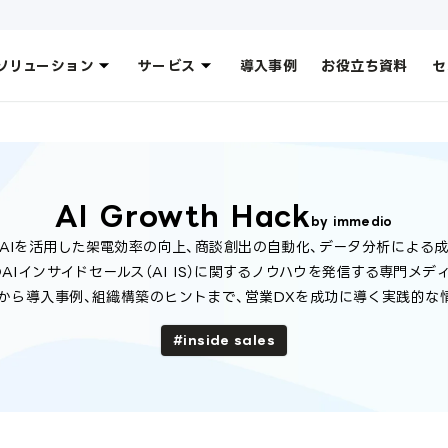
ソリューション
サービス
導入事例
お役立ち資料
セ
AI Growth Hack
by immedio
AIを活用した架電効率の向上、商談創出の自動化、データ分析による
AIインサイドセールス（AI IS）に関するノウハウを発信する専門メデ
から導入事例、組織構築のヒントまで、営業DXを成功に導く実践的な
inside sales