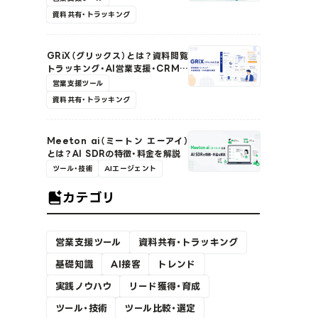
資料共有・トラッキング
GRiX（グリックス）とは？資料閲覧
トラッキング・AI営業支援・CRM連
携の特徴を解説
営業支援ツール
資料共有・トラッキング
Meeton ai（ミートン エーアイ）
とは？AI SDRの特徴・料金を解説
ツール・技術
AIエージェント
カテゴリ
営業支援ツール
資料共有・トラッキング
基礎知識
AI接客
トレンド
実践ノウハウ
リード獲得・育成
ツール・技術
ツール比較・選定