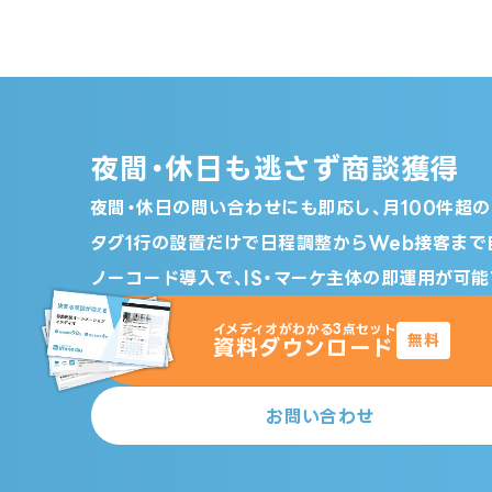
夜間・休日も逃さず商談獲得
夜間・休日の問い合わせにも即応し、月100件超
タグ1行の設置だけで日程調整からWeb接客まで
ノーコード導入で、IS・マーケ主体の即運用が可能
イメディオがわかる3点セット
無料
資料ダウンロード
お問い合わせ