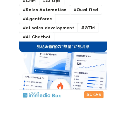
CRM
AI Ops
Sales Automation
Qualified
Agentforce
ai sales development
GTM
AI Chatbot