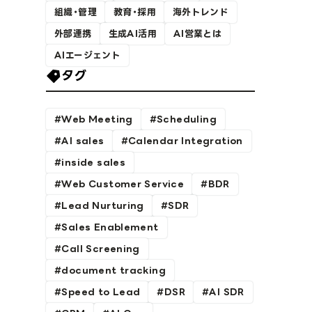
組織・管理
教育・採用
海外トレンド
外部連携
生成AI活用
AI営業とは
AIエージェント
タグ
Web Meeting
Scheduling
AI sales
Calendar Integration
inside sales
Web Customer Service
BDR
Lead Nurturing
SDR
Sales Enablement
Call Screening
document tracking
Speed to Lead
DSR
AI SDR