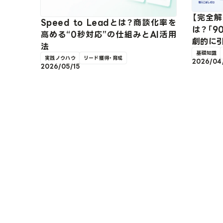
【完全解
Speed to Leadとは？商談化率を
は？「9
高める“0秒対応”の仕組みとAI活用
劇的に
法
基礎知識
実践ノウハウ
リード獲得・育成
2026/04
2026/05/15