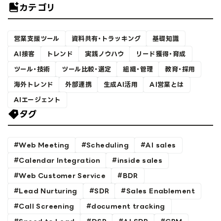
カテゴリ
営業支援ツール
資料共有・トラッキング
基礎知識
AI接客
トレンド
実践ノウハウ
リード獲得・育成
ツール・技術
ツール比較・選定
組織・管理
教育・採用
海外トレンド
外部連携
生成AI活用
AI営業とは
AIエージェント
タグ
Web Meeting
Scheduling
AI sales
Calendar Integration
inside sales
Web Customer Service
BDR
Lead Nurturing
SDR
Sales Enablement
Call Screening
document tracking