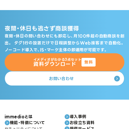
夜間・休日も逃さず商談獲得
夜間・休日の問い合わせにも即応し、月100件超の自動商談を創
出。
タグ1行の設置だけで日程調整からWeb接客まで自動化。
ノーコード導入で、IS・マーケ主体の即運用が可能です。
イメディオがわかる3点セット
無料
資料ダウンロード
お問い合わせ
immedioとは
導入事例
機能・特徴について
お役立ち資料
提供サービス
セキュリティについて