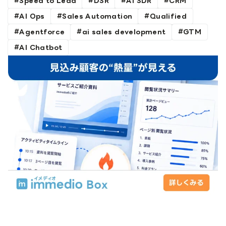
Speed to Lead
DSR
AI SDR
CRM
AI Ops
Sales Automation
Qualified
Agentforce
ai sales development
GTM
AI Chatbot