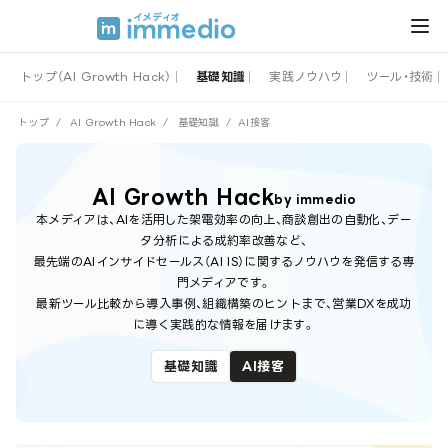
トップ（AI Growth Hack）
基礎知識
実践ノウハウ
ツール・技術
トップ
/
AI Growth Hack
/
基礎知識
/
AI接客
AI Growth Hack
by immedio
本メディアは、AIを活用した架電効率の向上、商談創出の自動化、デー
タ分析による成約率改善など、
最先端のAIインサイドセールス（AI IS）に関するノウハウを発信する専
門メディアです。
最新ツール比較から導入事例、組織構築のヒントまで、営業DXを成功
に導く実践的な情報を届けます。
基礎知識
AI接客