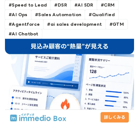
Speed to Lead
DSR
AI SDR
CRM
AI Ops
Sales Automation
Qualified
Agentforce
ai sales development
GTM
AI Chatbot