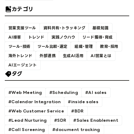
カテゴリ
営業支援ツール
資料共有・トラッキング
基礎知識
AI接客
トレンド
実践ノウハウ
リード獲得・育成
ツール・技術
ツール比較・選定
組織・管理
教育・採用
海外トレンド
外部連携
生成AI活用
AI営業とは
AIエージェント
タグ
Web Meeting
Scheduling
AI sales
Calendar Integration
inside sales
Web Customer Service
BDR
Lead Nurturing
SDR
Sales Enablement
Call Screening
document tracking