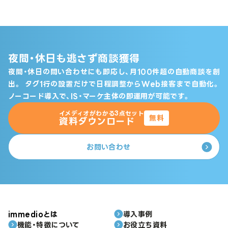
夜間・休日も逃さず商談獲得
夜間・休日の問い合わせにも即応し、月100件超の自動商談を創
出。
タグ1行の設置だけで日程調整からWeb接客まで自動化。
ノーコード導入で、IS・マーケ主体の即運用が可能です。
イメディオがわかる3点セット
無料
資料ダウンロード
お問い合わせ
immedioとは
導入事例
機能・特徴について
お役立ち資料