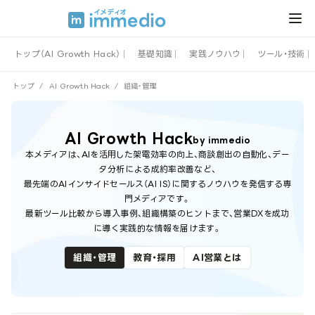
トップ（AI Growth Hack）
基礎知識
実践ノウハウ
ツール・技術
トップ
/
AI Growth Hack
/
組織・管理
AI Growth Hack
by immedio
本メディアは、AIを活用した架電効率の向上、商談創出の自動化、デー
タ分析による成約率改善など、
最先端のAIインサイドセールス（AI IS）に関するノウハウを発信する専
門メディアです。
最新ツール比較から導入事例、組織構築のヒントまで、営業DXを成功
に導く実践的な情報を届けます。
組織・管理
教育・採用
AI営業とは