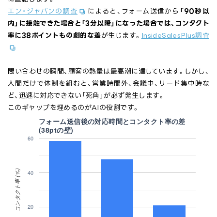
エン・ジャパンの調査
によると、フォーム送信から
「90秒以
内」に接触できた場合と「3分以降」になった場合では、コンタクト
率に38ポイントもの劇的な差
が生じます。
InsideSalesPlus調査
問い合わせの瞬間、顧客の熱量は最高潮に達しています。しかし、
人間だけで体制を組むと、営業時間外、会議中、リード集中時な
ど、迅速に対応できない「死角」が必ず発生します。
このギャップを埋めるのがAIの役割です。
フォーム送信後の対応時間とコンタクト率の差
(38ptの壁)
60
コンタクト率 (%)
40
20