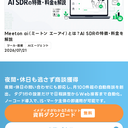
Meeton ai（ミートン エーアイ）とは？AI SDRの特徴・料金を
解説
ツール・技術
AIエージェント
2026/07/21
夜間・休日も逃さず商談獲得
夜間・休日の問い合わせにも即応し、月100件超の自動商談を創
出。
タグ1行の設置だけで日程調整からWeb接客まで自動化。
ノーコード導入で、IS・マーケ主体の即運用が可能です。
イメディオがわかる3点セット
無料
資料ダウンロード