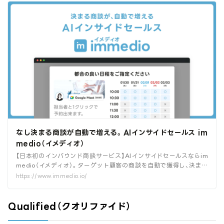
なし決まる商談が自動で増える。AIインサイドセールス im
medio（イメディオ）
【日本初のインバウンド商談サービス】AIインサイドセールスならim
medio（イメディオ）。ターゲット顧客の商談を自動で獲得し、決まる
商談を効率的に増やします。リードの商談化率を最大化し、営業リソ
https://www.immedio.io/
ース不足の課題を根本から解決。受注リードタイムの短縮を実現しま
す。
Qualified（
クオリファイド
）