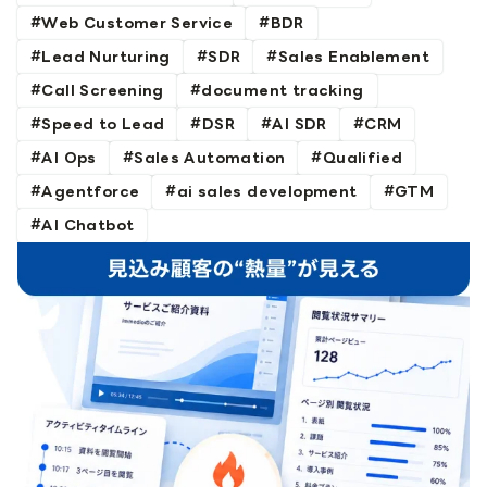
Web Customer Service
BDR
Lead Nurturing
SDR
Sales Enablement
Call Screening
document tracking
Speed to Lead
DSR
AI SDR
CRM
AI Ops
Sales Automation
Qualified
Agentforce
ai sales development
GTM
AI Chatbot