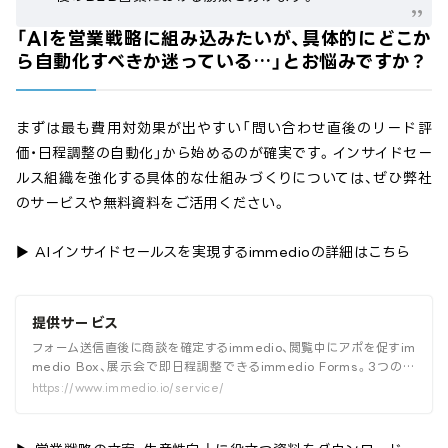
「AIを営業戦略に組み込みたいが、具体的にどこか
ら自動化すべきか迷っている…」とお悩みですか？
まずは最も費用対効果が出やすい「問い合わせ直後のリード評
価・日程調整の自動化」から始めるのが確実です。インサイドセー
ルス組織を強化する具体的な仕組みづくりについては、ぜひ弊社
のサービスや無料資料をご活用ください。
▶︎ AIインサイドセールスを実現するimmedioの詳細はこちら
提供サービス
フォーム送信直後に商談を確定するimmedio、閲覧中にアポを促すim
medio Box、展示会で即日程調整できるimmedio Forms。3つのプ
ロダクトを一覧で紹介しています。
https://www.immedio.io/service/