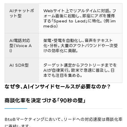
AIチャットボ
Webサイト上でリアルタイムに対話。フ
ット型
ォーム直後に起動し、即座にアポを獲得
する「Speed to Lead」に特化。（例：im
medio）
AI電話対応
架電・受電を自動化し、音声をテキスト
型（Voice A
化・分析。大量のアウトバウンドや一次受
I）
けの効率化に貢献。
AI SDR型
ターゲット選定からアウトリーチまでを
AIが自律実行。欧米で急速に普及し、日
本でも注目を集める。
なぜ今、AIインサイドセールスが必要なのか？
商談化率を決定づける「90秒の壁」
BtoBマーケティングにおいて、リードへの対応速度は商談化率
に直結します。