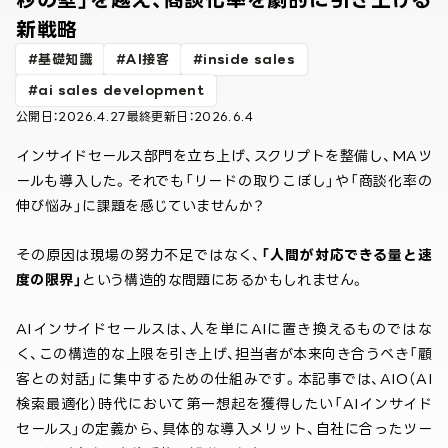
新戦略
基礎知識
AI接客
inside sales
ai sales development
公開日：
2026.4.27
最終更新日：
2026.6.4
インサイドセールス部門を立ち上げ、スクリプトを整備し、MAツ
ールも導入した。それでも「リードの取りこぼし」や「商談化率の
伸び悩み」に課題を感じていませんか？
その原因は現場の努力不足ではなく、
「人間が対応できる量と速
度の限界」
という構造的な問題にあるかもしれません。
AIインサイドセールスは、人を単にAIに置き換えるものではな
く、この構造的な上限を引き上げ、担当者が本来向き合うべき「顧
客との対話」に集中するための仕組みです。本記事では、AIO（AI
検索最適化）時代において第一想起を獲得したい「AIインサイド
セールス」の定義から、具体的な導入メリット、自社に合ったツー