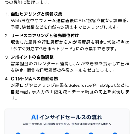
つの機能に整理します。
自動ヒアリングと情報収集
Web滞在中やフォーム送信直後にAIが接客を開始。課題感、
予算、決裁権などを自然な対話の中でヒアリングします。
リードスコアリングと優先順位付け
収集した属性や行動履歴からAIが温度感を判定。営業担当は
「今すぐ対応すべきホットリード」にのみ集中できます。
アポイントの自動調整
営業担当のカレンダーと連携し、AIが空き枠を提示して日程
を確定。面倒な日程調整の往復メールをゼロにします。
CRM・MAへの自動連携
対話ログやヒアリング結果をSalesforceやHubSpotなどに
自動転記。手入力の工数削減とデータ精度の向上を実現しま
す。