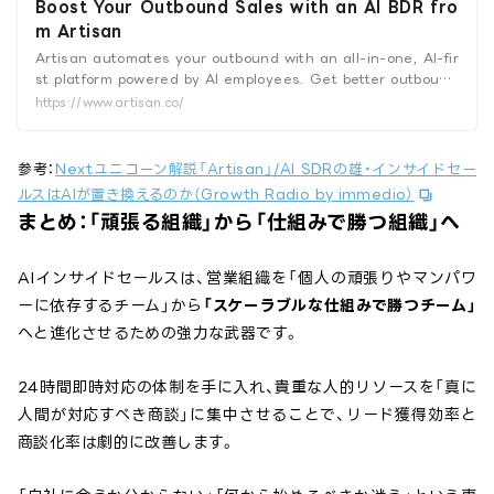
Boost Your Outbound Sales with an AI BDR fro
m Artisan
Artisan automates your outbound with an all-in-one, AI-fir
st platform powered by AI employees. Get better outbound
sales results with an AI BDR.
https://www.artisan.co/
参考：
Nextユニコーン解説「Artisan」/AI SDRの雄・インサイドセー
ルスはAIが置き換えるのか（Growth Radio by immedio）
まとめ：「頑張る組織」から「仕組みで勝つ組織」へ
AIインサイドセールスは、営業組織を「個人の頑張りやマンパワ
ーに依存するチーム」から
「スケーラブルな仕組みで勝つチーム」
へと進化させるための強力な武器です。
24時間即時対応の体制を手に入れ、貴重な人的リソースを「真に
人間が対応すべき商談」に集中させることで、リード獲得効率と
商談化率は劇的に改善します。