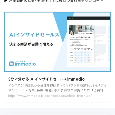
▶︎ 営業戦略の立案・生産性向上に役立つ資料をダウンロード
3分で分かる AIインサイドセールスimmedio
インバウンド商談から受注を伸ばす インバウンド商談SaaSイメディ
オのサービス背景、特徴・機能、導入事例等が御覧いただける資料で
す。
https://www.immedio.io/downloads/download-brochure/