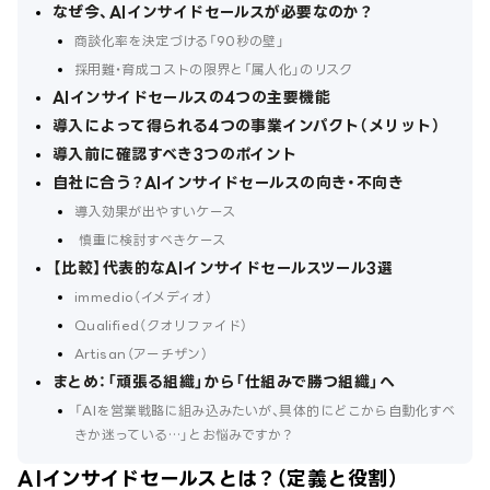
なぜ今、AIインサイドセールスが必要なのか？
商談化率を決定づける「90秒の壁」
採用難・育成コストの限界と「属人化」のリスク
AIインサイドセールスの4つの主要機能
導入によって得られる4つの事業インパクト（メリット）
導入前に確認すべき3つのポイント
自社に合う？AIインサイドセールスの向き・不向き
導入効果が出やすいケース
慎重に検討すべきケース
【比較】代表的なAIインサイドセールスツール3選
immedio（イメディオ）
Qualified（クオリファイド）
Artisan（アーチザン）
まとめ：「頑張る組織」から「仕組みで勝つ組織」へ
「AIを営業戦略に組み込みたいが、具体的にどこから自動化すべ
きか迷っている…」とお悩みですか？
AIインサイドセールスとは？（定義と役割）