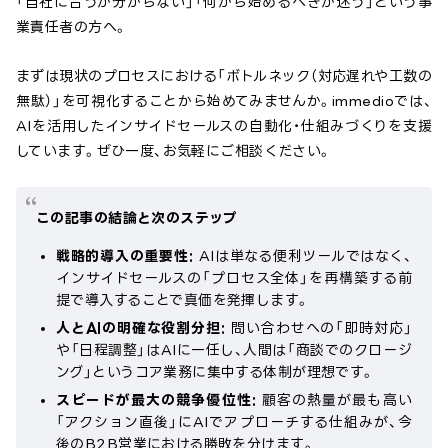
「自社に合うか分からない」「何から始めるべきか迷う」という事
業責任者の方へ。
まずは現状のプロセスにおける「ボトルネック（対応遅れや工数の
無駄）」を可視化することから始めてみませんか。immedioでは、
AIを活用したインサイドセールスの自動化・仕組みづくりを支援
しています。ぜひ一度、お気軽にご相談ください。
この記事の結論と次のステップ
戦略的導入の重要性:
AIは単なる便利ツールではなく、
インサイドセールスの「プロセス全体」を再構築する前
提で導入することで真価を発揮します。
人とAIの明確な役割分担:
問い合わせへの「即時対応」
や「日程調整」はAIに一任し、人間は「商談でのクロージ
ング」というコア業務に集中する体制が理想です。
スピードが最大の競争優位性:
顧客の熱量が最も高い
「アクション直後」にAIでアプローチする仕組みが、今
後のB2B営業における勝敗を分けます。