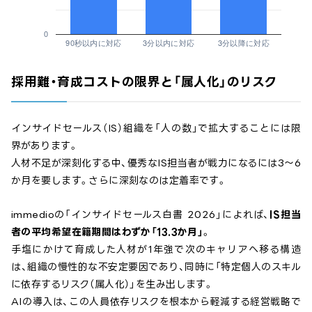
0
90秒以内に対応
3分以内に対応
3分以降に対応
採用難・育成コストの限界と「属人化」のリスク
インサイドセールス（IS）組織を「人の数」で拡大することには限
界があります。
人材不足が深刻化する中、優秀なIS担当者が戦力になるには3〜6
か月を要します。さらに深刻なのは定着率です。
immedioの「インサイドセールス白書 2026」によれば、
IS担当
者の平均希望在籍期間はわずか「13.3か月」
。
手塩にかけて育成した人材が1年強で次のキャリアへ移る構造
は、組織の慢性的な不安定要因であり、同時に「特定個人のスキル
に依存するリスク（属人化）」を生み出します。
AIの導入は、この人員依存リスクを根本から軽減する経営戦略で