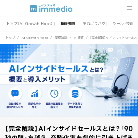
トップ（AI Growth Hack）
基礎知識
実践ノウハウ
ツール・技術
トップ
/
AI Growth Hack
/
基礎知識
/
AI接客
/
【完全解説】AIインサイドセール
【完全解説】AIインサイドセールスとは？「90
秒の壁」を越え、商談化率を劇的に引き上げる