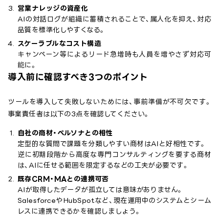
営業ナレッジの資産化
AIの対話ログが組織に蓄積されることで、属人化を抑え、対応
品質を標準化しやすくなる。
スケーラブルなコスト構造
キャンペーン等によるリード急増時も人員を増やさず対応可
能に。
導入前に確認すべき3つのポイント
ツールを導入して失敗しないためには、事前準備が不可欠です。
事業責任者は以下の3点を確認してください。
自社の商材・ペルソナとの相性
定型的な質問で課題を分類しやすい商材はAIと好相性です。
逆に初期段階から高度な専門コンサルティングを要する商材
は、AIに任せる範囲を限定するなどの工夫が必要です。
既存CRM・MAとの連携可否
AIが取得したデータが孤立しては意味がありません。
SalesforceやHubSpotなど、現在運用中のシステムとシーム
レスに連携できるかを確認しましょう。