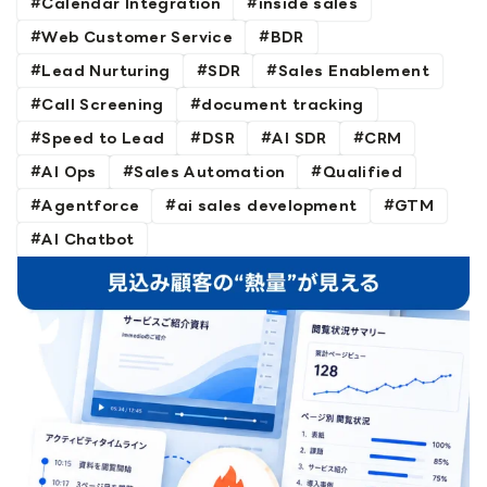
Calendar Integration
inside sales
Web Customer Service
BDR
Lead Nurturing
SDR
Sales Enablement
Call Screening
document tracking
Speed to Lead
DSR
AI SDR
CRM
AI Ops
Sales Automation
Qualified
Agentforce
ai sales development
GTM
AI Chatbot