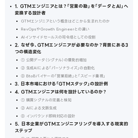
1. GTMエンジニアとは？「営業の勘」を「データとAI」へ
変換する設計者
GTMエンジニアという概念はどこから生まれたのか
RevOpsやGrowth Engineerとの違い
AIインサイドセールスの司令塔としての役割
2. なぜ今、GTMエンジニアが必要なのか？背景にある3
つの構造変化
① 公開データ（シグナル）の爆発的増加
② 生成AIによる「パーソナライズ」の自動化
③ BtoBバイヤーの「営業拒絶」と「スピード重視」
3. 日本市場における「GTMスタック」の設計例
4. GTMエンジニアは何を設計しているのか？
① 購買シグナルの定義と検知
② AIによる文脈生成
③ インバウンド即時対応の設計
5. 日本企業がGTMエンジニアリングを導入する現実的
ステップ