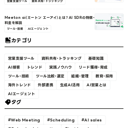
営業支援ツール
資料共有・トラッキング
Meeton ai（ミートン エーアイ）とは？AI SDRの特徴・
料金を解説
ツール・技術
AIエージェント
カテゴリ
営業支援ツール
資料共有・トラッキング
基礎知識
AI接客
トレンド
実践ノウハウ
リード獲得・育成
ツール・技術
ツール比較・選定
組織・管理
教育・採用
海外トレンド
外部連携
生成AI活用
AI営業とは
AIエージェント
タグ
Web Meeting
Scheduling
AI sales