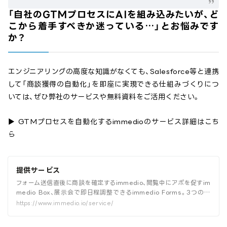
「自社のGTMプロセスにAIを組み込みたいが、ど
こから着手すべきか迷っている…」とお悩みです
か？
エンジニアリングの高度な知識がなくても、Salesforce等と連携
して「商談獲得の自動化」を即座に実現できる仕組みづくりにつ
いては、ぜひ弊社のサービスや無料資料をご活用ください。
▶︎ GTMプロセスを自動化するimmedioのサービス詳細はこち
ら
提供サービス
フォーム送信直後に商談を確定するimmedio、閲覧中にアポを促すim
medio Box、展示会で即日程調整できるimmedio Forms。3つのプ
ロダクトを一覧で紹介しています。
https://www.immedio.io/service/