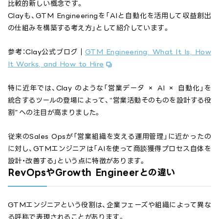
比較的新しい概念です。
Clayも、GTM Engineeringを「AIと自動化を活用して収益創出
の仕組みを構築する考え方」として紹介しています。
参考：Clay公式ブログ｜
GTM Engineering: What It Is, How
It Works, and How to Hire
特に近年では、Clay のような「営業データ × AI × 自動化」を
統合するツールの登場によって、“営業活動そのものを設計する役
割”への注目が高まりました。
従来のSales Opsが「営業組織を支える運用管理」に近かったの
に対し、GTMエンジニアは「AIを使って商談獲得プロセス自体を
設計・改善する」という点に特徴があります。
RevOpsやGrowth Engineerとの違い
GTMエンジニアという役割は、企業フェーズや組織によって異な
る呼称で表現されることがあります。