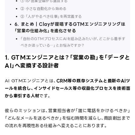
① IS・営業企画から選抜する
② 小さな自動化から始める
③ 「人がやるべき仕事」を再定義する
6. まとめ｜Clayが提唱するGTMエンジニアリングは
「営業の仕組み化」を進化させる
「自社のGTMプロセスにAIを組み込みたいが、どこから着手す
べきか迷っている…」とお悩みですか？
1. GTMエンジニアとは？「営業の勘」を「データと
AI」へ変換する設計者
AI GTMエンジニアとは、
CRM等の既存システムと最新のAIツ
ールを統合し、インサイドセールス等の収益化プロセスを技術面
から牽引する人材
です。
彼らのミッションは、営業担当者が「誰に電話をかけるべきか」
「どんなメールを送るべきか」を悩む時間を減らし、商談創出まで
の流れを再現性ある仕組みへ変えることにあります。