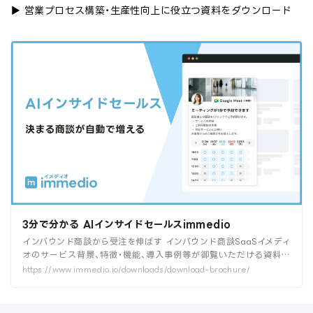
▶︎ 営業プロセス構築・生産性向上に役立つ資料をダウンロード
3分で分かる AIインサイドセールスimmedio
インバウンド商談から受注を伸ばす インバウンド商談SaaSイメディ
オのサービス背景、特徴・機能、導入事例等が御覧いただける資料で
す。
https://www.immedio.io/downloads/download-brochure/