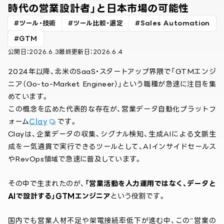
時代の営業設計者」と日本市場の可能性
ツール・技術
ツール比較・選定
Sales Automation
GTM
公開日：
2026.6.3
最終更新日：
2026.6.4
2024年以降、北米のSaaS・スタートアップ界隈で「GTMエンジ
ニア（Go-to-Market Engineer）」という職種が急速に注目を集
めています。
この概念を広めた代表的な存在が、営業データ自動化プラットフ
ォーム
Clay
です。
Clayは、企業データの収集、シグナル検知、生成AIによる文脈生
成を一気通貫で実行できるツールとして、AIインサイドセールス
やRevOps領域で急速に普及しています。
その中で生まれたのが、
「営業活動を人力運用ではなく、データと
AIで設計する」GTMエンジニア
という役割です。
国内でも営業人材不足や架電接続率低下が進む中、この“営業の