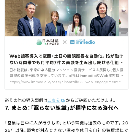
Web接客導入で夜間・土日の商談獲得を自動化。ISが動け
ない時間帯でも月平均7件の商談を生み出し続ける仕組み
とは
日本財託は、東京の中古区分マンション投資サービスを展開し、個人投
資家の資産形成を支援しています。同社はimmedioのWeb接客機能
を導入し、インサイドセールスが稼働していない夜間・土日でも商談を
https://www.immedio.io/case/nihonzaitaku-web-engagement-ca
自動創出できる体制を構築。非公開物件閲覧サイト上でのポップアッ
se-study/
プ接客により、月平均7件の商談獲得を実現しました。さらに文言改善
や予約直後の即時フォローにより商談の質向上にも取り組み、成約に
※その他の導入事例は
こちら
からご確認いただけます。
つながる運用を確立。今後はハウスリスト向けLPへの展開を通じて、
7. まとめ：「眠らない組織」が標準になる時代へ
さらなる商談創出を目指しています。
「営業は日中に人が行うもの」という常識は過去のものです。20
26年以降、競合が対応できない深夜や休日を自社の独壇場にで