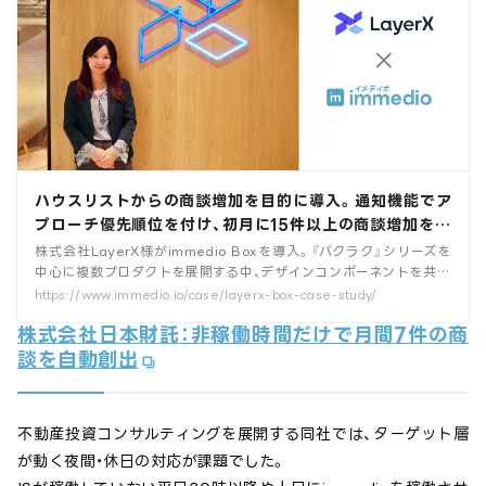
ハウスリストからの商談増加を目的に導入。通知機能でア
プローチ優先順位を付け、初月に15件以上の商談増加を実
現。
株式会社LayerX様がimmedio Boxを導入。『バクラク』シリーズを
中心に複数プロダクトを展開する中、デザインコンポーネントを共通
化し、更新工数を最小化。SaaS企業らしい高速PDCAと運用再現性を
https://www.immedio.io/case/layerx-box-case-study/
実現した導入事例をご紹介します。
株式会社日本財託：非稼働時間だけで月間7件の商
談を自動創出
不動産投資コンサルティングを展開する同社では、ターゲット層
が動く夜間・休日の対応が課題でした。