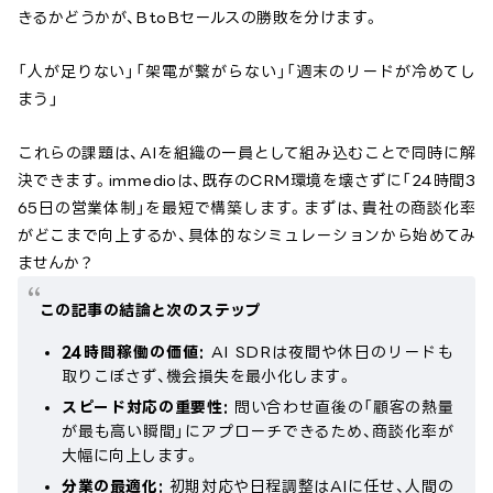
きるかどうかが、BtoBセールスの勝敗を分けます。
「人が足りない」「架電が繋がらない」「週末のリードが冷めてし
まう」
これらの課題は、AIを組織の一員として組み込むことで同時に解
決できます。immedioは、既存のCRM環境を壊さずに「24時間3
65日の営業体制」を最短で構築します。まずは、貴社の商談化率
がどこまで向上するか、具体的なシミュレーションから始めてみ
ませんか？
この記事の結論と次のステップ
24時間稼働の価値:
AI SDRは夜間や休日のリードも
取りこぼさず、機会損失を最小化します。
スピード対応の重要性:
問い合わせ直後の「顧客の熱量
が最も高い瞬間」にアプローチできるため、商談化率が
大幅に向上します。
分業の最適化:
初期対応や日程調整はAIに任せ、人間の