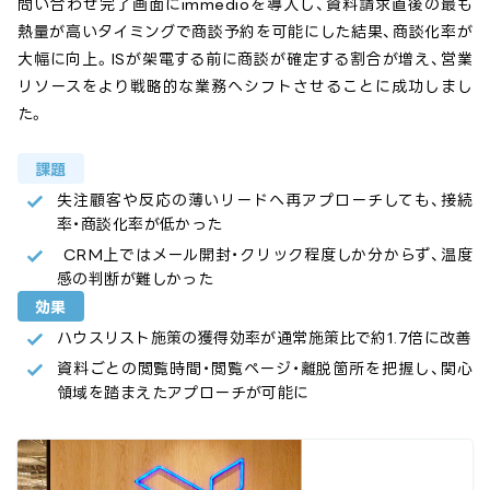
問い合わせ完了画面にimmedioを導入し、資料請求直後の最も
熱量が高いタイミングで商談予約を可能にした結果、商談化率が
大幅に向上。ISが架電する前に商談が確定する割合が増え、営業
リソースをより戦略的な業務へシフトさせることに成功しまし
た。
課題
失注顧客や反応の薄いリードへ再アプローチしても、接続
率・商談化率が低かった
CRM上ではメール開封・クリック程度しか分からず、温度
感の判断が難しかった
効果
ハウスリスト施策の獲得効率が通常施策比で約1.7倍に改善
資料ごとの閲覧時間・閲覧ページ・離脱箇所を把握し、関心
領域を踏まえたアプローチが可能に