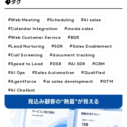
タグ
Web Meeting
Scheduling
AI sales
Calendar Integration
inside sales
Web Customer Service
BDR
Lead Nurturing
SDR
Sales Enablement
Call Screening
document tracking
Speed to Lead
DSR
AI SDR
CRM
AI Ops
Sales Automation
Qualified
Agentforce
ai sales development
GTM
AI Chatbot