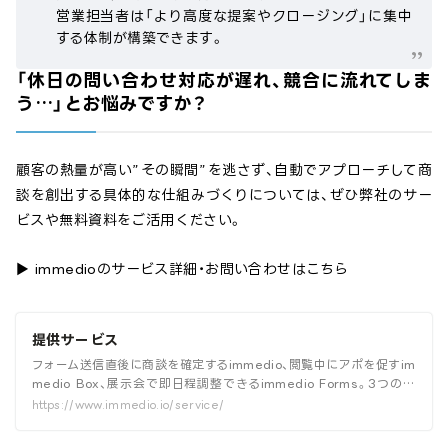
営業担当者は「より高度な提案やクロージング」に集中
する体制が構築できます。
「休日の問い合わせ対応が遅れ、競合に流れてしま
う…」とお悩みですか？
顧客の熱量が高い”その瞬間”を逃さず、自動でアプローチして商
談を創出する具体的な仕組みづくりについては、ぜひ弊社のサー
ビスや無料資料をご活用ください。
▶︎ immedioのサービス詳細・お問い合わせはこちら
提供サービス
フォーム送信直後に商談を確定するimmedio、閲覧中にアポを促すim
medio Box、展示会で即日程調整できるimmedio Forms。3つのプ
ロダクトを一覧で紹介しています。
https://www.immedio.io/service/