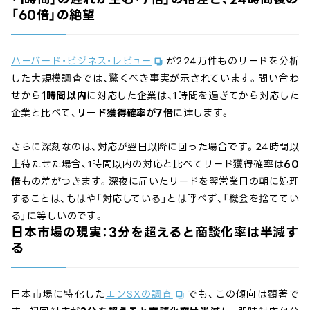
「60倍」の絶望
ハーバード・ビジネス・レビュー
が224万件ものリードを分析
した大規模調査では、驚くべき事実が示されています。問い合わ
せから
1時間以内
に対応した企業は、1時間を過ぎてから対応した
企業と比べて、
リード獲得確率が7倍
に達します。
さらに深刻なのは、対応が翌日以降に回った場合です。24時間以
上待たせた場合、1時間以内の対応と比べてリード獲得確率は
60
倍
もの差がつきます。深夜に届いたリードを翌営業日の朝に処理
することは、もはや「対応している」とは呼べず、「機会を捨ててい
る」に等しいのです。
日本市場の現実：3分を超えると商談化率は半減す
る
日本市場に特化した
エンSXの調査
でも、この傾向は顕著で