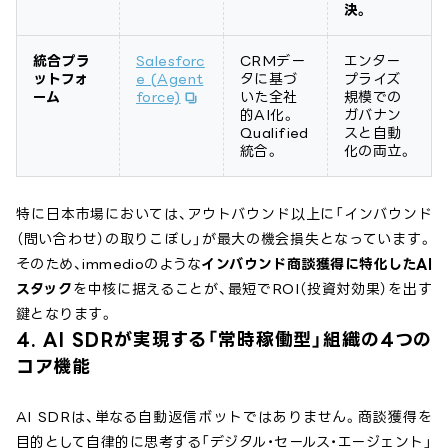
決。
統合プラ
Salesforc
CRMデー
エンター
ットフォ
e (Agent
タに基づ
プライズ
ーム
force)
いた全社
規模での
的AI化。
ガバナン
Qualified
スと自動
統合。
化の両立。
特に日本市場においては、アウトバウンド以上に「インバウンド
（問い合わせ）の取りこぼし」が最大の機会損失となっています。
そのため、immedioのような
インバウンド商談獲得に特化したAI
スタック
を中核に据えることが、最短でROI（投資対効果）を出す
鍵となります。
4. AI SDRが実現する「常時稼働型」組織の4つの
コア機能
AI SDRは、単なる自動返信ボットではありません。商談獲得を
目的として自律的に思考する「デジタル・セールス・エージェント」