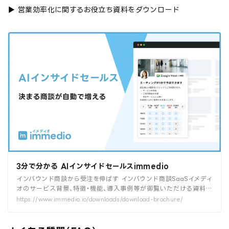
▶︎ 営業効率化に関するお役立ち資料をダウンロード
3分で分かる AIインサイドセールスimmedio
インバウンド商談から受注を伸ばす インバウンド商談SaaSイメディ
オのサービス背景、特徴・機能、導入事例等が御覧いただける資料で
す。
https://www.immedio.io/downloads/download-brochure/