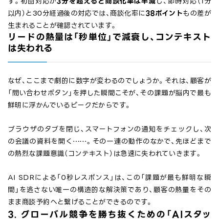
す。初回対応が
3分を超えると商談化率は半減
し、即時対応（1分
以内）と30分経過後の対応では、商談化率に
38ポイント
もの差が
生まれることが確認されています。
リードの熱量は「秒単位」で減衰し、コンテキスト
は失われる
なぜ、ここまで劇的に数字が変わるのでしょうか。それは、顧客が
「問い合わせボタン」を押した瞬間こそが、その課題が脳内で最も
鮮明に浮かんでいるピークだからです。
ブラウザのタブを閉じ、スマートフォンの通知をチェックし、次
の会議の資料を開く……。その一連の動作のなかで、先ほどまで
の熱烈な課題意識（コンテキスト）は急速に失われていきます。
AI SDRによる「0秒レスポンス」は、この「課題が最も鮮明な瞬
間」を逃さない唯一の構造的な解決策であり、顧客の熱量をその
まま商談予約へと繋げることができるのです。
3. グローバル競争を勝ち抜くための「AIスタッ