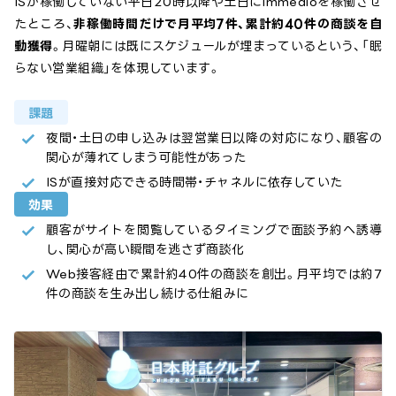
ISが稼働していない平日20時以降や土日にimmedioを稼働させ
たところ、
非稼働時間だけで月平均7件、累計約40件の商談を自
動獲得
。月曜朝には既にスケジュールが埋まっているという、「眠
らない営業組織」を体現しています。
課題
夜間・土日の申し込みは翌営業日以降の対応になり、顧客の
関心が薄れてしまう可能性があった
ISが直接対応できる時間帯・チャネルに依存していた
効果
顧客がサイトを閲覧しているタイミングで面談予約へ誘導
し、関心が高い瞬間を逃さず商談化
Web接客経由で累計約40件の商談を創出。月平均では約7
件の商談を生み出し続ける仕組みに