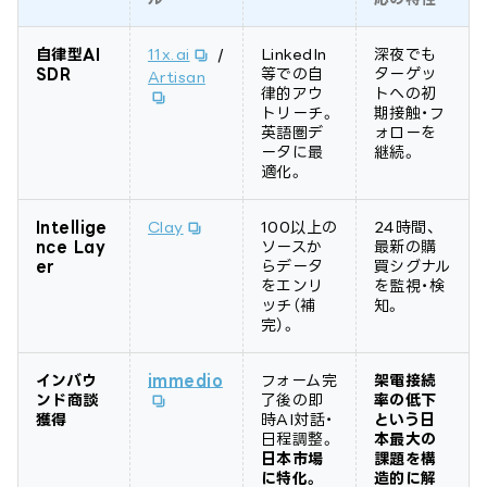
自律型AI
11x.ai
/
LinkedIn
深夜でも
SDR
等での自
ターゲッ
Artisan
律的アウ
トへの初
トリーチ。
期接触・フ
英語圏デ
ォローを
ータに最
継続。
適化。
Intellige
Clay
100以上の
24時間、
nce Lay
ソースか
最新の購
er
らデータ
買シグナル
をエンリ
を監視・検
ッチ（補
知。
完）。
インバウ
immedio
フォーム完
架電接続
ンド商談
了後の即
率の低下
獲得
時AI対話・
という日
日程調整。
本最大の
日本市場
課題を構
に特化。
造的に解