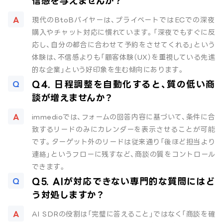
信感を与えませんか？
現代のBtoBバイヤーは、プライベートではECでの深夜
購入やチャット対応に慣れています。「深夜でもすぐに反
応し、自分の都合に合わせて予約をさせてくれる」という
体験は、不信感よりも「顧客体験（UX）を重視している先進
的な企業」という好印象を生む傾向にあります。
Q4. 日程調整を自動化すると、質の低い商
談が増えませんか？
immedioでは、フォームの回答内容に基づいて、条件に合
致するリードのみにカレンダーを表示させることが可能
です。ターゲット外のリードは従来通り「後ほど担当より
連絡」というフローに残すなど、商談の質をコントロール
できます。
Q5. AIが対応できない専門的な質問にはど
う対処しますか？
AI SDRの役割は「完璧に答えること」ではなく「商談を確