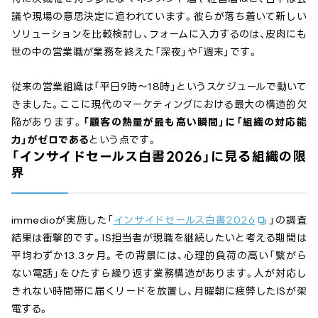
議や現場の意思決定に追われています。彼らが落ち着いて新しい
ソリューションを比較検討し、フォームに入力するのは、皮肉にも
世の中の営業職が業務を終えた「深夜」や「週末」です。
従来の営業組織は「平日9時〜18時」というスケジュールで動いて
きました。ここに現代のマーケティングにおける最大の構造的欠
陥があります。
「顧客の熱量が最も高い瞬間」に「組織の対応能
力」がゼロである
という点です。
「インサイドセールス白書2026」に見る組織の限
界
immedioが実施した「
インサイドセールス白書2026
」の調査
結果は衝撃的です。IS担当者が現職を継続したいと考える期間は
平均わずか13.3ヶ月。その背景には、心理的負荷の高い「繋がら
ない電話」をひたすら繰り返す業務構造があります。人が対応し
きれない時間帯に届くリードを放置し、月曜朝に疲弊したISが架
電する。