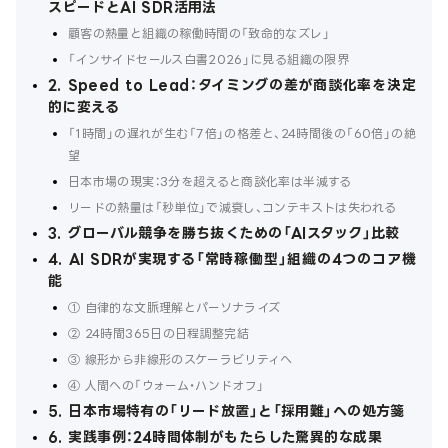
スピードとAI SDR活用法
顧客の熱量と組織の稼働時間の「致命的なズレ」
「インサイドセールス白書2026」に見る組織の限界
2. Speed to Lead：タイミングの差が商談化率を決定
的に変える
「1時間」の遅れが生む「7倍」の格差と、24時間後の「60倍」の絶
望
日本市場の現実：3分を超えると商談化率は半減する
リードの熱量は「秒単位」で減衰し、コンテキストは失われる
3. グローバル競争を勝ち抜くための「AIスタック」比較
4. AI SDRが実現する「常時稼働型」組織の4つのコア機
能
① 自律的な文脈理解とパーソナライズ
② 24時間365日の日程調整完結
③ 線形から非線形のスケーラビリティへ
④ 人間への「ウォーム・ハンドオフ」
5. 日本市場特有の「リード放置」と「採用難」への処方箋
6. 実践事例：24時間体制がもたらした驚異的な成果