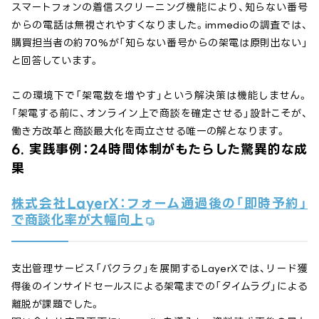
スマートフォンの着信スクリーニング機能により、知らない番号
からの電話は無視されやすくなりました。immedioの調査では、
購買担当者の約70%が「知らない番号からの架電は原則出ない」
と回答しています。
この環境下で「架電数を増やす」という解決策は機能しません。
「架電する前に、オンライン上で商談を確定させる」設計こそが、
働き方改革と商談最大化を両立させる唯一の解となります。
6. 実践事例：24時間体制がもたらした驚異的な成
果
株式会社LayerX：フォーム通過後の「即時予約」
で商談化率が大幅向上
支出管理サービス「バクラク」を展開するLayerXでは、リード獲
得後のインサイドセールスによる架電までの「タイムラグ」による
離脱が課題でした。