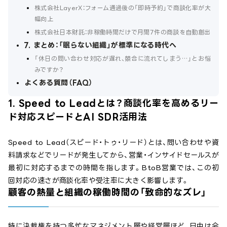
株式会社LayerX：フォーム通過後の「即時予約」で商談化率が大
幅向上
株式会社日本財託：非稼働時間だけで月間7件の商談を自動創出
7. まとめ：「眠らない組織」が標準になる時代へ
「休日の問い合わせ対応が遅れ、競合に流れてしまう…」とお悩
みですか？
よくある質問（FAQ）
1. Speed to Leadとは？商談化率を高めるリー
ド対応スピードとAI SDR活用法
Speed to Lead（スピード・トゥ・リード）とは、問い合わせや資
料請求などでリードが発生してから、営業・インサイドセールスが
最初に対応するまでの時間を指します。BtoB営業では、この初
回対応の速さが商談化率や受注率に大きく影響します。
顧客の熱量と組織の稼働時間の「致命的なズレ」
特に決裁権を持つ多忙なマネジメント層や経営層ほど、日中は会