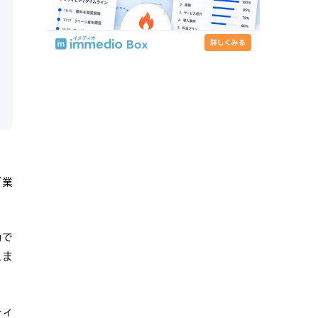
グ業
動で
れま
ティ