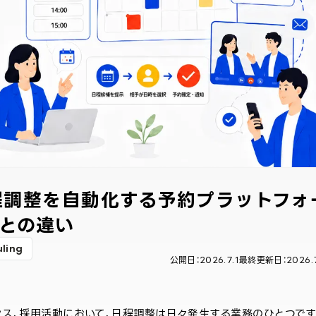
？日程調整を自動化する予約プラットフォ
oとの違い
ling
公開日：
2026.7.1
最終更新日：
2026.
セス、採用活動において、日程調整は日々発生する業務のひとつです