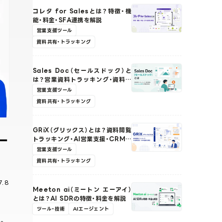
コレタ for Salesとは？特徴・機
能・料金・SFA連携を解説
営業支援ツール
資料共有・トラッキング
Sales Doc（セールスドック）と
は？営業資料トラッキング・資料管
理・Salesforce連携の特徴を解説
営業支援ツール
資料共有・トラッキング
GRiX（グリックス）とは？資料閲覧
ー
トラッキング・AI営業支援・CRM連
携の特徴を解説
営業支援ツール
資料共有・トラッキング
7.8
Meeton ai（ミートン エーアイ）
とは？AI SDRの特徴・料金を解説
ツール・技術
AIエージェント
。