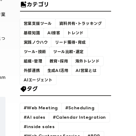
カテゴリ
作業
営業支援ツール
資料共有・トラッキング
基礎知識
AI接客
トレンド
送っ
実践ノウハウ
リード獲得・育成
ツール・技術
ツール比較・選定
組織・管理
教育・採用
海外トレンド
外部連携
生成AI活用
AI営業とは
mm
AIエージェント
タグ
Web Meeting
Scheduling
AI sales
Calendar Integration
inside sales