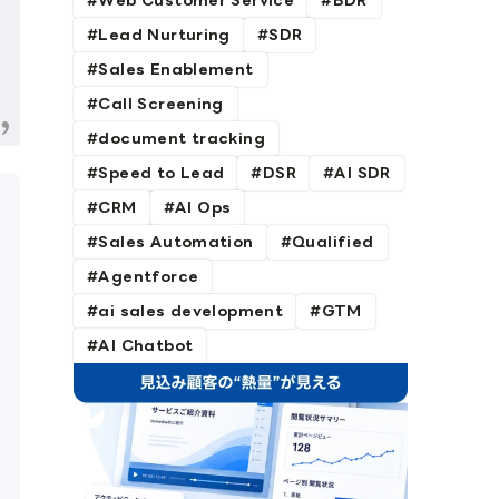
Web Customer Service
BDR
Lead Nurturing
SDR
Sales Enablement
Call Screening
document tracking
Speed to Lead
DSR
AI SDR
CRM
AI Ops
Sales Automation
Qualified
Agentforce
ai sales development
GTM
AI Chatbot