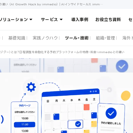
Jicoo（ジクー）とは？日程調整を自動化する予約プラットフォームの特徴・料金・immedioとの違い （AI Growth Hack by immedio）｜AIインサイドセールス immedio（イメディオ）
ソリューション
サービス
導入事例
お役立ち資料
セ
）
基礎知識
実践ノウハウ
ツール・技術
組織・管理
海外
oo（ジクー）とは？日程調整を自動化する予約プラットフォームの特徴・料金・immedioとの違い