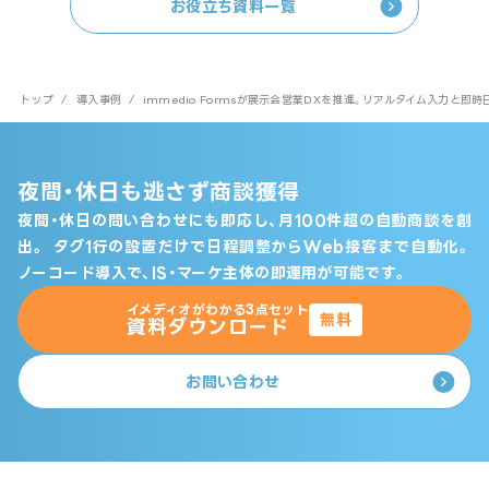
お役立ち資料一覧
トップ
/
導入事例
/
immedio Formsが展示会営業DXを推進。リアルタイム入力と
夜間・休日も逃さず商談獲得
夜間・休日の問い合わせにも即応し、月100件超の自動商談を創
出。
タグ1行の設置だけで日程調整からWeb接客まで自動化。
ノーコード導入で、IS・マーケ主体の即運用が可能です。
イメディオがわかる3点セット
無料
資料ダウンロード
お問い合わせ