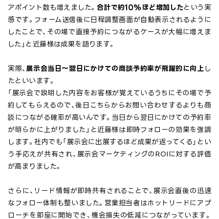
アポイント数も増えました。
合計で約10%ほど増加した
という実
感です。フォーム送信後に日程調整画面が自動表示されるように
したことで、その場で直接予約につながるケースが大幅に増えま
した」と近藤様は成果を語ります。
実際、
展示会当日〜翌日にかけての商談予約率が飛躍的に向上
し
たといいます。
「展示会で説明した内容をお客様が覚えているうちにその場で予
約してもらえるので、後日こちらからお問い合わせするよりも商
談につながる確率が高いんです。当日から翌日にかけての予約率
が明らかに上がりました」と近藤様は即時フォローの効果を強調
します。社内でも「展示会に出展するほど成果が返ってくる」とい
う手応えが共有され、展示会マーケティングのROIに対する評価
が高まりました。
さらに、リード情報が即時共有されることで、展示会直後の迅速
なフォロー体制も整いました。営業担当者はホットリードにアプ
ローチを即座に開始でき、機会損失の低減につながっています。