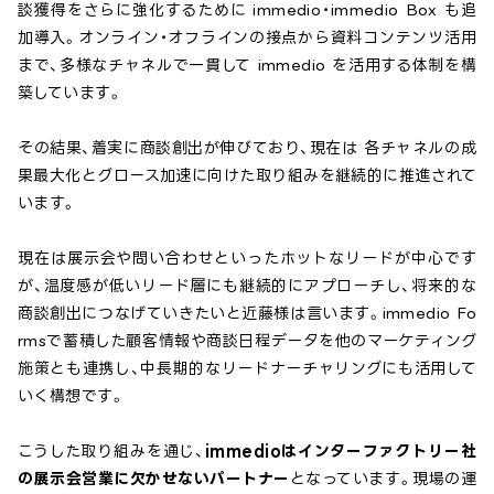
談獲得をさらに強化するために immedio・immedio Box も追
加導入。オンライン・オフラインの接点から資料コンテンツ活用
まで、多様なチャネルで一貫して immedio を活用する体制を構
築しています。
その結果、着実に商談創出が伸びており、現在は 各チャネルの成
果最大化とグロース加速に向けた取り組みを継続的に推進されて
います。
現在は展示会や問い合わせといったホットなリードが中心です
が、温度感が低いリード層にも継続的にアプローチし、将来的な
商談創出につなげていきたいと近藤様は言います。immedio Fo
rmsで蓄積した顧客情報や商談日程データを他のマーケティング
施策とも連携し、中長期的なリードナーチャリングにも活用して
いく構想です。
こうした取り組みを通じ、
immedioはインターファクトリー社
の展示会営業に欠かせないパートナー
となっています。現場の運