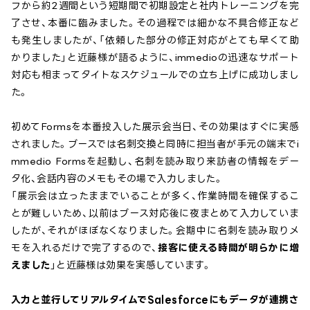
フから約2週間という短期間で初期設定と社内トレーニングを完
了させ、本番に臨みました。その過程では細かな不具合修正など
も発生しましたが、「依頼した部分の修正対応がとても早くて助
かりました」と近藤様が語るように、immedioの迅速なサポート
対応も相まってタイトなスケジュールでの立ち上げに成功しまし
た。
初めてFormsを本番投入した展示会当日、その効果はすぐに実感
されました。ブースでは名刺交換と同時に担当者が手元の端末でi
mmedio Formsを起動し、名刺を読み取り来訪者の情報をデー
タ化、会話内容のメモもその場で入力しました。
「展示会は立ったままでいることが多く、作業時間を確保するこ
とが難しいため、以前はブース対応後に夜まとめて入力していま
したが、それがほぼなくなりました。会期中に名刺を読み取りメ
モを入れるだけで完了するので、
接客に使える時間が明らかに増
えました
」と近藤様は効果を実感しています。
入力と並行してリアルタイムでSalesforceにもデータが連携さ