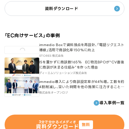
資料ダウンロード
「
EC向けサービス
」の事例
immedio Boxで資料接点を再設計、「電話リクエスト
導線」活用で商談化率150%に向上
STORES 株式会社
ISを置かずに商談数165％ EC物流BPOが“CV直後
に商談が決まる仕組み”を作った理由
ディーエムソリューションズ株式会社
immedio導入により商談設定率が44％増。工数を約
4割削減し、空いた時間を他の施策に注力することで
総商談数が1.7倍増加。
株式会社オープンロジ
導入事例一覧
3分で分かるイメディオ
無料
資料ダウンロード