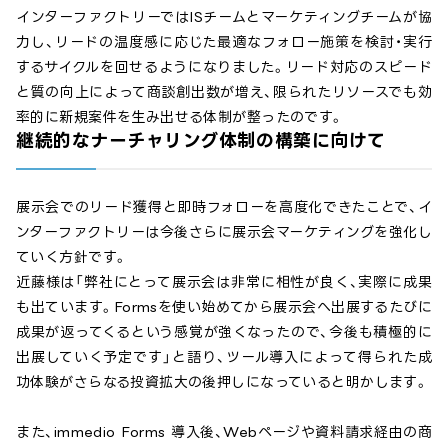
インターファクトリーではISチームとマーケティングチームが協
力し、リードの温度感に応じた最適なフォロー施策を検討・実行
するサイクルを回せるようになりました。リード対応のスピード
と質の向上によって商談創出数が増え、限られたリソースでも効
率的に新規案件を生み出せる体制が整ったのです。
継続的なナーチャリング体制の構築に向けて
展示会でのリード獲得と即時フォローを高度化できたことで、イ
ンターファクトリーは今後さらに展示会マーケティングを強化し
ていく方針です。
近藤様は「弊社にとって展示会は非常に相性が良く、実際に成果
も出ています。Formsを使い始めてから展示会へ出展するたびに
成果が返ってくるという感覚が強くなったので、今後も積極的に
出展していく予定です」と語り、ツール導入によって得られた成
功体験がさらなる投資拡大の後押しになっていると明かします。
また、immedio Forms 導入後、Webページや資料請求経由の商