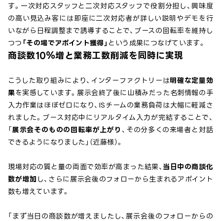
す。一次対応スタッフと二次対応スタッフで役割分担し、興味度
の高い見込み客には即座に二次対応者が詳しい説明やデモを行
いながら日程調整まで誘導することで、ブースの回転率を維持し
つつ
「その場でアポイント獲得」
という成果につなげています。
商談数10％増と業務工数削減を同時に実現
こうした取り組みにより、インターファクトリーは
明確な定量効
果
を実感しています。展示会終了後に山積みだった名刺情報の手
入力作業はほぼゼロになり、ISチームの業務負荷は大幅に軽減さ
れました。ブース対応中にリアルタイム入力が完結することで、
「
展示会そのものの回転率が上がり
、その分多くの来場者と対話
できるようになりました」（近藤様）。
現場対応の質と量の両面で効率が高まった結果、
当日中の商談化
数が増加
し、さらに展示会後のフォローから生まれるアポイント
数も増えています。
「まず当日の商談数が増えましたし、展示会後のフォローからの