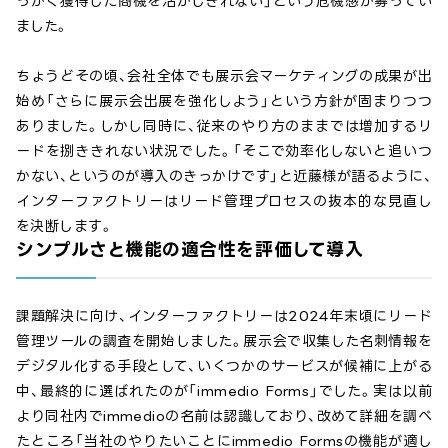
っかく獲得した商機を活かしきれない」という危機感が募ってい
ました。
ちょうどその頃、会社全体でも展示会マーケティングの成果が出
始め「さらに展示会出展を強化しよう」という方針が固まりつつ
ありました。しかし同時に、従来のやり方のままでは増加するリ
ードを捌ききれない状況でした。「そこで効率化しないと追いつ
かない、というのが導入のきっかけです」と近藤様が語るように、
インターファクトリーはリード管理プロセスの抜本的な見直し
を決断します。
シンプルさと機能の適合性を評価して導入
課題解決に向け、インターファクトリーは2024年末頃にリード
管理ツールの調査を開始しました。展示会で収集した名刺情報を
デジタル化する手段として、いくつかのサービスが候補に上がる
中、最終的に選ばれたのが「immedio Forms」でした。実は以前
より同社内でimmedioの名前は認識しており、改めて詳細を調べ
たところ「当社のやりたいことにimmedio Formsの機能が適し