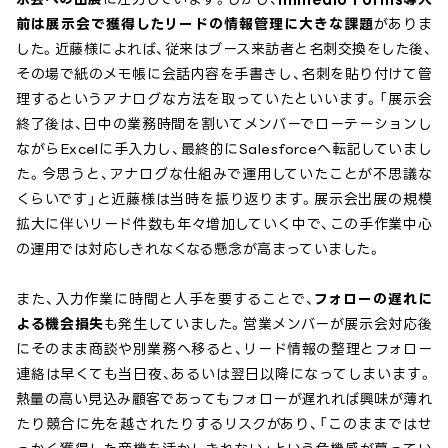
前は展示会で獲得したリードの情報管理に大きな課題
がありま
した。近藤様によれば、従来はブース来訪者と名刺交換をした後、
その場で紙のメモ帳に会話内容を手書きし、名刺を貼り付けて管
理するというアナログな方法を取っていたといいます。「展示会
終了後は、日中の業務時間を割いてメンバーでローテーションし
ながらExcelに手入力し、最終的にSalesforceへ転記していまし
た。今思うと、アナログな仕組みで運用していたことが不思議な
くらいです」と近藤様は当時を振り返ります。展示会出展の規模
拡大に伴いリード件数も年々増加していく中で、この手作業中心
の運用では対応しきれなくなる懸念が高まっていました。
また、入力作業に時間と人手を要することで、
フォローの遅れに
よる機会損失
も発生していました。営業メンバーが展示会対応後
にそのまま商談や別業務へ移ると、リード情報の整理とフォロー
連絡は早くても当日夜、あるいは翌日以降になってしまいます。
熱量の高い見込み顧客であってもフォローが遅れれば興味が薄れ
たり競合に先を越されたりするリスクがあり、「このままではせ