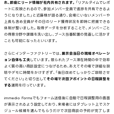
れ、即座にリード情報が社内共有されます。
「リアルタイムでレポ
ートに反映されるので、参加メンバー全員で進捗を共有できるよ
うになりました」と近藤様が語る通り、会場にいないメンバーや
上長も含め全員がその日のリード獲得状況を即時に把握できる
体制が整いました。取得データを分析することで、メンバーごと
の得意分野や課題を洗い出し、ブース当番配置の見直しに活かす
ことも可能になったといいます。
さらにインターファクトリーでは、
展示会当日の現場オペレーシ
ョン自体も工夫
しています。限られたブース滞在時間の中で効率
よく質の高い商談設定につなげるため、あえてその場で詳細な説
明やデモに時間をかけすぎず、「後日改めてしっかりご説明させ
てください」と切り出して
その場で次回アポイントの日程調整を
する
運用を行っています。
immedio Formsでもフォーム送信後に自動で日程調整用の画面
が表示されるよう設定しており、来場者にはタブレット上でスケ
ジュール候補を選んでもらうだけで次回商談の予約が完了しま