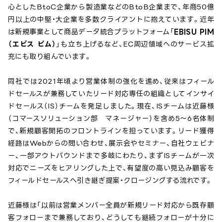
心としたBtoC企業から製造業などのBtoB企業まで、年商50億
円以上の中堅・大企業を多数クライアントに抱えています。近年
は新規事業として商品データ統合プラットフォーム「
EBISU PIM
（エビス ピム）
」も立ち上げるなど、EC周辺領域へのサービス拡
充にも取り組んでいます。
同社では2021年頃より営業体制の強化を進め、従来はフィール
ドセールスが兼務していたリード対応専任の組織としてインサイ
ドセールス（IS）チームを発足しました。現在、ISチームは近藤様
（コマースソリューション部 マネージャー）を含め5〜6名体制
で、新規顧客開拓のフロントラインを担っています。リード獲得
経路はWebからの問い合わせ、展示会やセミナー、自社ウェビナ
ー、一部アウトバウンドまで多岐にわたり、まずISチームが一次
対応でニーズをヒアリングした上で、有望度の高い見込み顧客を
フィールドセールスへ引き継ぎ提案・クロージングする流れです。
近藤様は「以前は営業メンバー全員が新規リード対応から既存顧
客フォローまで兼務しており、どうしても継続フォローが十分に