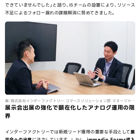
できていませんでした」と語り、ISチームの設置により、リソース
不足によるフォロー漏れの課題解消に努めてきました。
奥：株式会社インターファクトリー コマースソリューション部 マネージャ
ー 近藤 彰洋様
展示会出展の強化で顕在化したアナログ運用の限
界
インターファクトリーでは新規リード獲得の重要な手段として
展
示会への出展
に注力しています。しかし、
immedio Forms導入