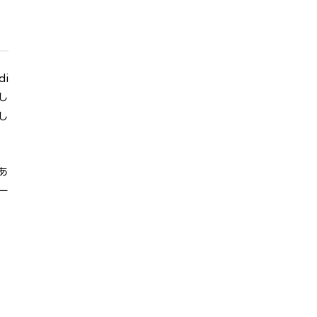
di
し
し
あ
ー