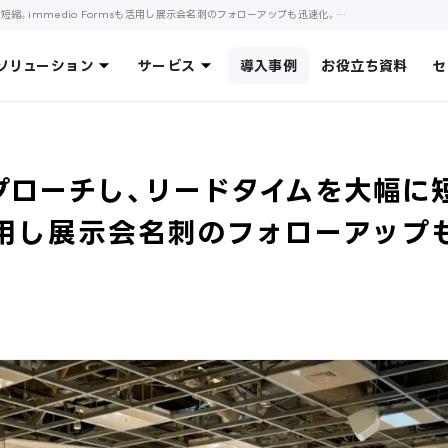
株式会社ヤプリ様の導入事例｜獲得したリードに最速でアプローチし、リードタイムを大幅に短縮。immedio Formsも活用し展示会名刺のフォローアップも迅速化。｜Webサイト・資料・動画から、自動で商談獲得。｜AIインサイドセールス immedio（イメディオ）
ソリューション
サービス
導入事例
お役立ち資料
セ
プローチし、リードタイムを大幅に
sも活用し展示会名刺のフォローアップ