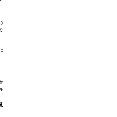
0
り
に
か
ル
思