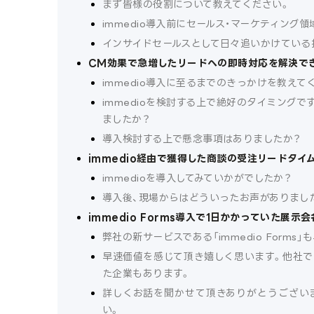
まず皆様の役割について教えてください。
immedio導入前にセールス・マーケティン
インサイドセールスとして日々追いかけている
CM効果で急増したリードへの即時対応を解決でき
immedio導入に至るまでのきっかけを教えて
immedioを検討する上で絶好のタイミング
ましたか？
導入検討する上で懸念事項はありましたか？
immedio経由で獲得した商談の受注リードタイ
immedioを導入してみていかがでしたか？
導入後、現場からはどういったお声がありまし
immedio Forms導入で1日かかっていた展
弊社の新サービスである「immedio Form
早速価値を感じて頂き嬉しく思います。他社では展
た企業もあります。
詳しくお話を聞かせて頂きありがとうございま
い。