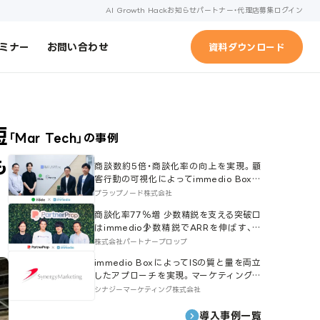
AI Growth Hack
お知らせ
パートナー・代理店募集
ログイン
ミナー
お問い合わせ
資料ダウンロード
短
「
Mar Tech
」の事例
も
商談数約5倍・商談化率の向上を実現。顧
客行動の可視化によってimmedio Boxが
エンタープライズ開拓の要に。
プラップノード株式会社
商談化率77％増 少数精鋭を支える突破口
はimmedio┃少数精鋭でARRを伸ばす、パ
ートナープロップのスケール戦略。
株式会社パートナープロップ
immedio BoxによってISの質と量を両立
したアプローチを実現。マーケティング領
域での活用も推進。
シナジーマーケティング株式会社
導入事例一覧