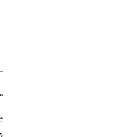
ー
お
当
う