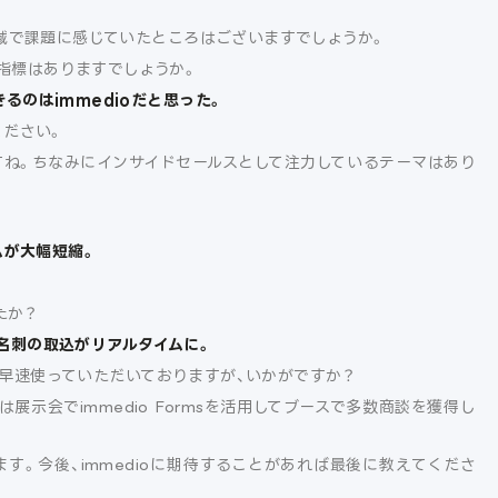
グ領域で課題に感じていたところはございますでしょうか。
指標はありますでしょうか。
るのはimmedioだと思った。
ください。
ですね。ちなみにインサイドセールスとして注力しているテーマはあり
ムが大幅短縮。
たか？
示会名刺の取込がリアルタイムに。
s」も早速使っていただいておりますが、いかがですか？
示会でimmedio Formsを活用してブースで多数商談を獲得し
す。今後、immedioに期待することがあれば最後に教えてくださ