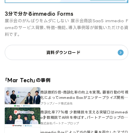
3分で分かるimmedio Forms
展示会のがんばりをムダにしない 展示会商談SaaS immedio F
omsのサービス背景、特徴・機能、導入事例等が御覧いただける資
料です。
資料ダウンロード
「
Mar Tech
」の事例
商談数約5倍・商談化率の向上を実現。顧客行動の可視
化によってimmedio Boxがエンタープライズ開拓の
要に。
プラップノード株式会社
商談化率77％増 少数精鋭を支える突破口はimmedi
o┃少数精鋭でARRを伸ばす、パートナープロップのス
ケール戦略。
株式会社パートナープロップ
immedio BoxによってISの質と量を両立したアプロ