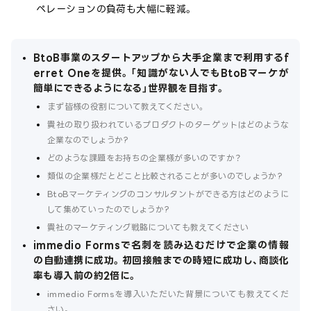
ペレーションの負荷も大幅に軽減。
BtoB事業のスタートアップから大手企業まで利用するf
erret Oneを提供。「知識がない人でもBtoBマーケが
簡単にできるようになる」世界観を目指す。
まず皆様の役割について教えてください。
貴社の取り扱われているプロダクトのターゲットはどのような
企業なのでしょうか?
どのような課題をお持ちの企業様が多いのですか？
類似の企業様だとどこと比較されることが多いのでしょうか?
BtoBマーケティングのコンサルタントができる方はどのように
して集めていったのでしょうか?
貴社のマーケティング戦略についても教えてください
immedio Formsで名刺を読み込むだけで企業の情報
の自動連携に成功。初回接触までの時短に成功し、商談化
率も導入前の約2倍に。
immedio Formsを導入いただいた背景についても教えてくだ
さい。