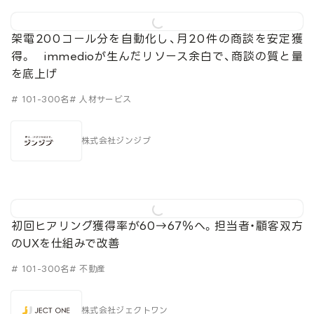
架電200コール分を自動化し、月20件の商談を安定獲
得。 immedioが生んだリソース余白で、商談の質と量
を底上げ
# 101-300名
# 人材サービス
株式会社ジンジブ
初回ヒアリング獲得率が60→67％へ。担当者・顧客双方
のUXを仕組みで改善
# 101-300名
# 不動産
株式会社ジェクトワン