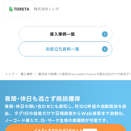
株式会社トレタ
導入事例一覧
お役立ち資料一覧
トップ
/
導入事例
/
展示会で取得した名刺をimmedio Formsで読み込むだけで自
夜間・休日も逃さず商談獲得
夜間・休日の問い合わせにも即応し、月100件超の自動商談を創
出。
タグ1行の設置だけで日程調整からWeb接客まで自動化。
ノーコード導入で、IS・マーケ主体の即運用が可能です。
イメディオがわかる3点セット