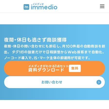
夜間・休日も逃さず商談獲得
夜間・休日の問い合わせにも即応し、月100件超の自動商談を創
出。
タグ1行の設置だけで日程調整からWeb接客まで自動化。
ノーコード導入で、IS・マーケ主体の即運用が可能です。
イメディオがわかる3点セット
無料
資料ダウンロード
お問い合わせ