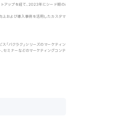
アップを経て、2023年にシード期のi
RR向上および導入事例を活用したカスタマ
ービス「バクラク」シリーズのマーケティン
ー、セミナーなどのマーケティングコンテ