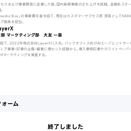
セスおよび事業開発に従事した後、国内新規事業の立ち上げを経験。金融系スタート
画。
mmedio Box」の事業責任者を経て、現在はカスタマーサクセス部 部長としてN
ング施策を担当。
yerX
部 マーケティング部 大友 一葉
経て、2022年株式会社LayerXに入社。バックオフィス向けAIエージェントサ
ディア事業・記事の企画・編集に携わった経験から、導入事例記事やホワイトペーパ
Mマーケティングを推進する。
フォーム
終了しました