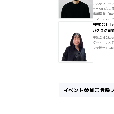
カスタマーサク
mmedioに参
事業開発、「i
ーマーケティ
株式会社La
バクラク事業
事業会社2社を
グを担当。メ
ンツ制作やCR
イベント参加ご登録