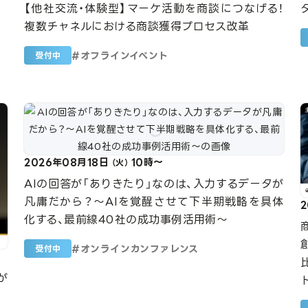
【他社交流・体験型】マーケ活動を商談につなげる！
複数チャネルにおける商談獲得プロセス改革
#
オフラインイベント
受付中
2026年08月18日
10時～
（火）
AIの回答が「ありきたり」なのは、入力するデータが
凡庸だから？〜AIを覚醒させて下半期戦略を具体
化する、最前線40社の成功事例活用術〜
#
オンラインカンファレンス
受付中
が