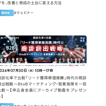
タを、改善と育成の土台に変える方法
#
ウェビナー
受付中
2026年07月30日
10時～17時
（木）
商談化率で比較「リード獲得単価高騰」時代の商談
創出戦略～BtoBマーケティング・営業施策を一括
比較～【申込者全員にアーカイブ動画をプレゼン
ト】