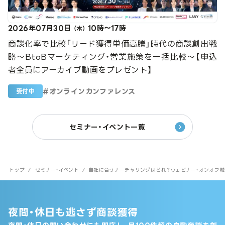
2026年07月30日
10時～17時
（木）
商談化率で比較「リード獲得単価高騰」時代の商談創出戦
略～BtoBマーケティング・営業施策を一括比較～【申込
者全員にアーカイブ動画をプレゼント】
#
オンラインカンファレンス
受付中
セミナー・イベント一覧
トップ
/
セミナー・イベント
/
自社に合うナーチャリングはどれ？ウェビナー・オンオフ融
夜間・休日も逃さず商談獲得