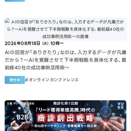
2026年08月18日
10時～
（火）
AIの回答が「ありきたり」なのは、入力するデータが凡庸
だから？〜AIを覚醒させて下半期戦略を具体化する、最
前線40社の成功事例活用術〜
#
オンラインカンファレンス
受付中