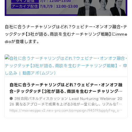
自社に合うナーチャリングはどれ？ウェビナー・オンオフ融合・テ
ックタッチ【3社が語る、商談を生むナーチャリング戦略】にimme
dioが登壇します。
自社に合うナーチャリングはどれ？ウェビナー・オンオフ融
合・テックタッチ【3社が語る、商談を生むナーチャリング戦
略】 - 申し込み | 動画アポ（ムジン）
● 3社合同パネルディスカッション Lead Nurturing Webinar 20
26 異なるアプローチで成果を上げる3社が一堂に会し、 リアルな「勝
ちパターン」をパネルディス
https://movieappo.v2.nex-pro.com/campaign/94519/apply?np_so
urce=immedio