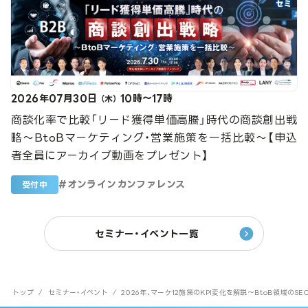
2026年07月30日
10時～17時
（木）
商談化率で比較「リード獲得単価高騰」時代の商談創出戦
略～BtoBマーケティング・営業施策を一括比較～【申込
者全員にアーカイブ動画をプレゼント】
#
オンラインカンファレンス
受付中
セミナー・イベント一覧
トップ
/
セミナー・イベント
/
2026年、マーケ12施策のKPI変化を解説～BtoB領域のS