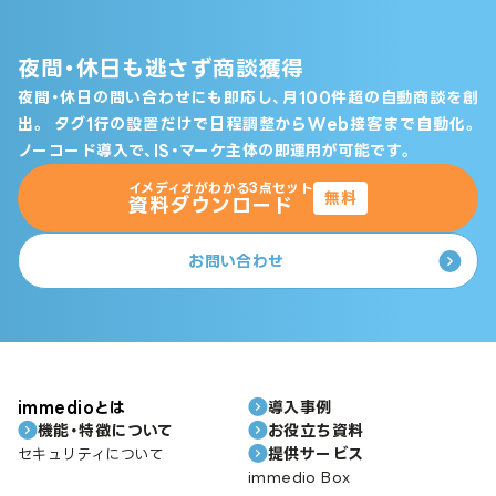
夜間・休日も逃さず商談獲得
夜間・休日の問い合わせにも即応し、月100件超の自動商談を創
出。
タグ1行の設置だけで日程調整からWeb接客まで自動化。
ノーコード導入で、IS・マーケ主体の即運用が可能です。
イメディオがわかる3点セット
無料
資料ダウンロード
お問い合わせ
immedioとは
導入事例
機能・特徴について
お役立ち資料
提供サービス
セキュリティについて
immedio Box