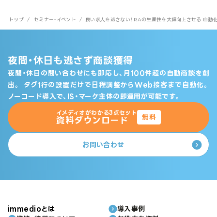
トップ
/
セミナー・イベント
/
良い求人を逃さない！ RAの生産性を大幅向上させる 自動
夜間・休日も逃さず商談獲得
夜間・休日の問い合わせにも即応し、月100件超の自動商談を創
出。
タグ1行の設置だけで日程調整からWeb接客まで自動化。
ノーコード導入で、IS・マーケ主体の即運用が可能です。
イメディオがわかる3点セット
無料
資料ダウンロード
お問い合わせ
immedioとは
導入事例