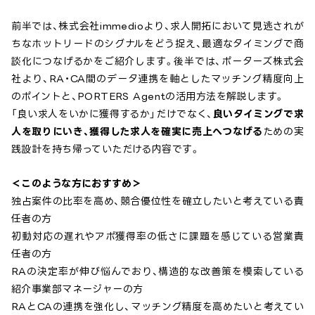
前半では、株式会社immedioより、求人開拓において見逃されが
ちなホットリードのシグナルをどう捉え、最適なタイミングで商
談化につなげるかをご紹介します。後半では、ポーターズ株式会
社より、RA・CA間のデータ連携を軸としたマッチング精度向上
のポイントと、PORTERS Agentの活用方法を解説します。
「良い求人をいかに獲得するか」だけでなく、
良いタイミングで求
人を取りにいき、獲得した求人を確実に売上へつなげる
ための実
践設計を持ち帰っていただける内容です。
＜このような方におすすめ＞
独占案件の比率を高め、競合優位性を確立したいと考えている責
任者の方
初動対応の遅れやアポ獲得率の低さに課題を感じている営業責
任者の方
RAの決定率が伸び悩んでおり、構造的な改善策を模索している
紹介事業部マネージャーの方
RAとCAの連携を強化し、マッチング精度を高めたいと考えてい