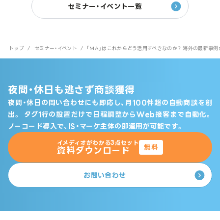
セミナー・イベント一覧
トップ
/
セミナー・イベント
/
「MA」はこれからどう活用すべきなのか？ 海外の最新事
夜間・休日も逃さず商談獲得
夜間・休日の問い合わせにも即応し、月100件超の自動商談を創
出。
タグ1行の設置だけで日程調整からWeb接客まで自動化。
ノーコード導入で、IS・マーケ主体の即運用が可能です。
イメディオがわかる3点セット
無料
資料ダウンロード
お問い合わせ