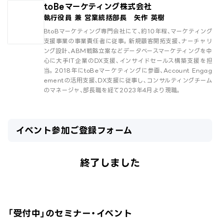
toBeマーケティング株式会社
執行役員 兼 営業統括部長 矢作 英樹
BtoBマーケティング専門会社にて、約10年程、マーケティング
支援事業の事業責任者に従事。新規顧客開拓支援、ナーチャリ
ング設計、ABM戦略立案などデータベースマーケティングを中
心に大手IT企業のDX支援、インサイドセールス構築支援を担
当。2018年にtoBeマーケティングに参画、Account Engag
ementの活用支援、DX支援に従事し、コンサルティングチーム
のマネージャ、部長職を経て2023年4月より現職。
イベント参加ご登録フォーム
終了しました
「受付中」のセミナー・イベント