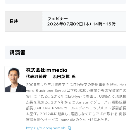
ウェビナー
日時
2026年07月09日
（木）
14時～15時
講演者
株式会社immedio
代表取締役 浜田英揮 氏
2005年より三井物産で主にIT分野での新規事業を担当。Har
vard Business School留学後、幅広い事業分野の投資案件の
実行に当たる。2016年にbitFlyerに参画し、US拠点で現地拠
点長を務める。2019年からはSansanでグローバル戦略統括
部長、Bill One PMM、セールスディベロップメント部副部長
を歴任。2022年に起業し、電話しなくてもアポが取れる 商談
獲得自動化サービス immedioの立ち上げにあたる。
https://x.com/hamahi