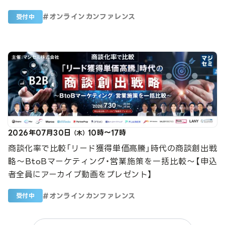
#
オンラインカンファレンス
受付中
2026年07月30日
10時～17時
（木）
商談化率で比較「リード獲得単価高騰」時代の商談創出戦
略～BtoBマーケティング・営業施策を一括比較～【申込
者全員にアーカイブ動画をプレゼント】
#
オンラインカンファレンス
受付中