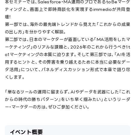
本セミナーでは、Salesforce・MA運用のプロであるtoBeマーケ
ティングと、画面上で即時商談化を実現するimmedioが共同登
壇！
第一部では、海外の最先端トレンドから見えた「これからの成果
の出し方」を分かりやすく解説。
第二部では、日本のマーケターが直面している「MA活用をしたマ
ーケティング」のリアルな課題と、2026年のこれから行うべき1t
o1マーケティングの本質に迫ります。そして第三部では、「AIを活
用するヒントと、その弊害を乗り越えるために本当に必要なデー
タ活用」について、パネルディスカッション形式で本音で語り尽
くします。
「単なるツールの運用に留まらず、AIやデータを武器にした『これ
からの時代の勝ちパターン』をいち早く掴みたい」というリーダ
ー・マーケターの方は、ぜひご参加ください。
イベント概要