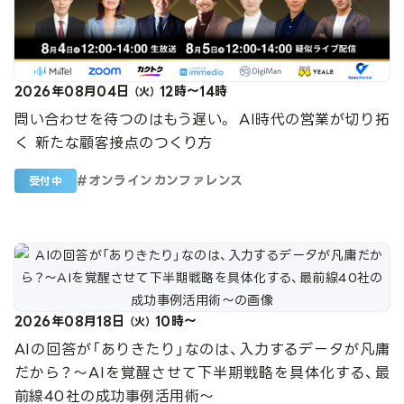
2026年08月04日
12時～14時
（火）
問い合わせを待つのはもう遅い。 AI時代の営業が切り拓
く 新たな顧客接点のつくり方
#
オンラインカンファレンス
受付中
2026年08月18日
10時～
（火）
AIの回答が「ありきたり」なのは、入力するデータが凡庸
だから？〜AIを覚醒させて下半期戦略を具体化する、最
前線40社の成功事例活用術〜