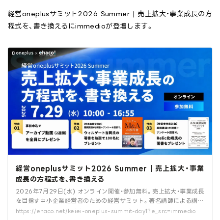
経営oneplusサミット2026 Summer | 売上拡大・事業成長の方
程式を、書き換えるにimmedioが登壇します。
経営oneplusサミット2026 Summer | 売上拡大・事業
成長の方程式を、書き換える
2026年7月29日(水) オンライン開催・参加無料。売上拡大・事業成長
を目指す中小企業経営者のための経営サミット。著名講師による講演
と最新のビジネス戦略を学べます。
https://ehaco.net/keiei-oneplus-summit-day1?e_src=immedio