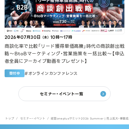
2026年07月30日
10時～17時
（木）
商談化率で比較「リード獲得単価高騰」時代の商談創出戦
略～BtoBマーケティング・営業施策を一括比較～【申込
者全員にアーカイブ動画をプレゼント】
#
オンラインカンファレンス
受付中
セミナー・イベント一覧
トップ
/
セミナー・イベント
/
経営oneplusサミット2026 Summer | 売上拡大・