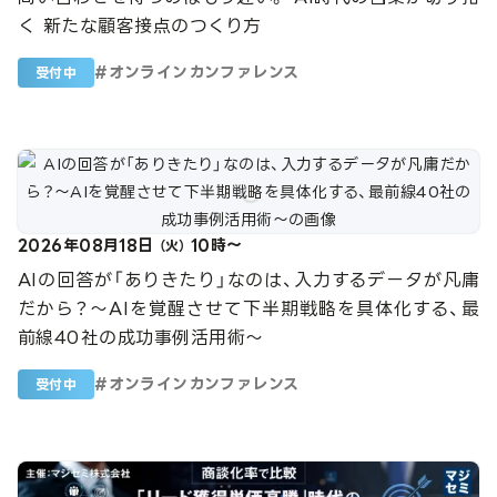
く 新たな顧客接点のつくり方
#
オンラインカンファレンス
受付中
2026年08月18日
10時～
（火）
AIの回答が「ありきたり」なのは、入力するデータが凡庸
だから？〜AIを覚醒させて下半期戦略を具体化する、最
前線40社の成功事例活用術〜
#
オンラインカンファレンス
受付中