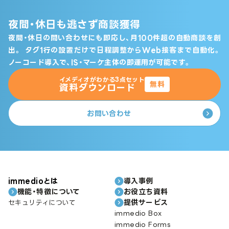
夜間・休日も逃さず商談獲得
夜間・休日の問い合わせにも即応し、月100件超の自動商談を創
出。
タグ1行の設置だけで日程調整からWeb接客まで自動化。
ノーコード導入で、IS・マーケ主体の即運用が可能です。
イメディオがわかる3点セット
無料
資料ダウンロード
お問い合わせ
immedioとは
導入事例
機能・特徴について
お役立ち資料
提供サービス
セキュリティについて
immedio Box
immedio Forms