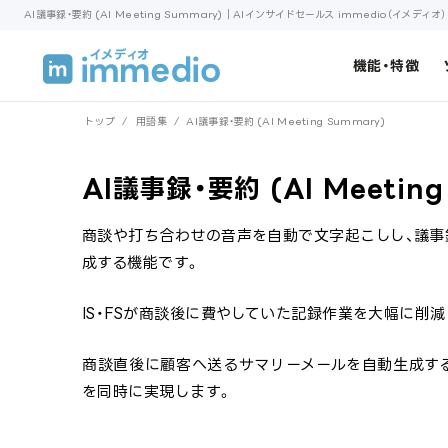
AI議事録・要約 (AI Meeting Summary)｜AIインサイドセールス immedio（イメディオ）
機能・特徴
トップ
/
用語集
/
AI議事録・要約 (AI Meeting Summary)
AI議事録・要約 (AI Meeting
商談や打ち合わせの音声を自動で文字起こしし、議事録
成する機能です。
IS・FSが商談後に費やしていた記録作業を大幅に削
商談直後に顧客へ送るサマリーメールを自動生成す
を同時に実現します。