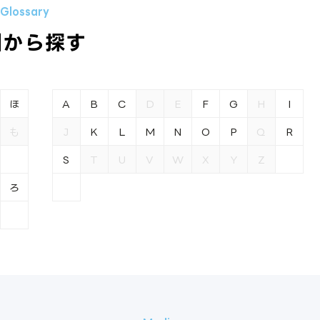
引から探す
ほ
A
B
C
D
E
F
G
H
I
も
J
K
L
M
N
O
P
Q
R
S
T
U
V
W
X
Y
Z
ろ