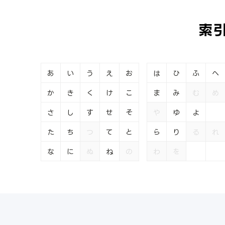
索
あ
い
う
え
お
は
ひ
ふ
へ
か
き
く
け
こ
ま
み
む
め
さ
し
す
せ
そ
や
ゆ
よ
た
ち
つ
て
と
ら
り
る
れ
な
に
ぬ
ね
の
わ
を