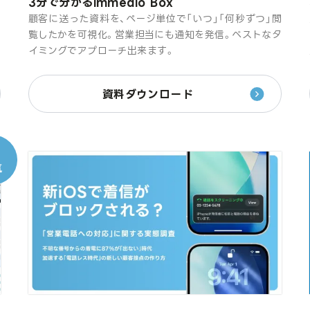
3分で分かるimmedio Box
オ
顧客に送った資料を、ページ単位で「いつ」「何秒ずつ」閲
け
覧したかを可視化。営業担当にも通知を発信。ベストなタ
イミングでアプローチ出来ます。
資料ダウンロード