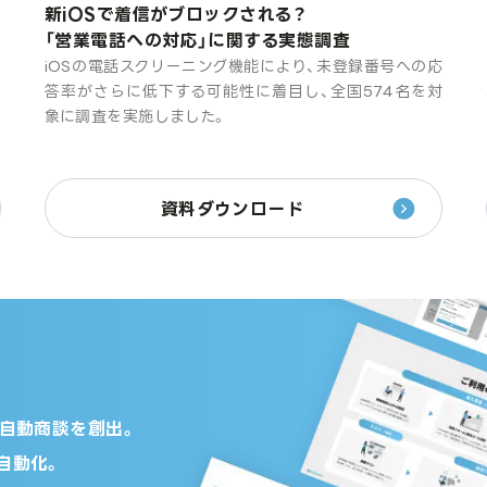
新iOSで着信がブロックされる？
「営業電話への対応」に関する実態調査
め
iOSの電話スクリーニング機能により、未登録番号への応
報
答率がさらに低下する可能性に着目し、全国574名を対
く
象に調査を実施しました。
資料ダウンロード
の自動商談を創出。
自動化。