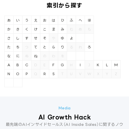
索引から探す
あ
い
う
え
お
は
ひ
ふ
へ
ほ
か
き
く
け
こ
ま
み
む
め
も
さ
し
す
せ
そ
や
ゆ
よ
た
ち
つ
て
と
ら
り
る
れ
ろ
な
に
ぬ
ね
の
わ
を
A
B
C
D
E
F
G
H
I
J
K
L
M
N
O
P
Q
R
S
T
U
V
W
X
Y
Z
AI Growth Hack
最先端のAIインサイドセールス（AI Inside Sales）に関するノウ