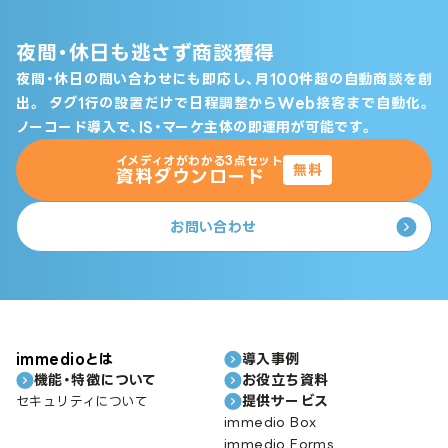
夜間・休日も逃さず商談獲得
夜間・休日の問い合わせにも即応し、月100件超の自動商談を創
出。
タグ1行の設置だけで日程調整からWeb接客まで自動化。
ノーコード導入で、IS・マーケ主体の即運用が可能です。
イメディオがわかる3点セット
無料
資料ダウンロード
お問い合わせ
immedioとは
導入事例
機能・特徴について
お役立ち資料
提供サービス
セキュリティについて
immedio Box
immedio Forms