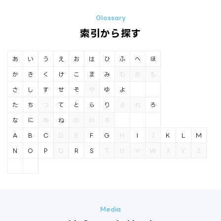
索引から探す
あ
い
う
え
お
は
ひ
ふ
へ
ほ
か
き
く
け
こ
ま
み
む
め
も
さ
し
す
せ
そ
や
ゆ
よ
た
ち
つ
て
と
ら
り
る
れ
ろ
な
に
ぬ
ね
の
わ
を
A
B
C
D
E
F
G
H
I
J
K
L
M
N
O
P
Q
R
S
T
U
V
W
X
Y
Z