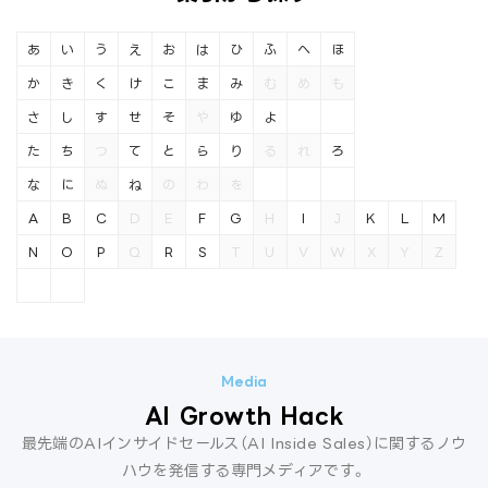
あ
い
う
え
お
は
ひ
ふ
へ
ほ
か
き
く
け
こ
ま
み
む
め
も
さ
し
す
せ
そ
や
ゆ
よ
た
ち
つ
て
と
ら
り
る
れ
ろ
な
に
ぬ
ね
の
わ
を
A
B
C
D
E
F
G
H
I
J
K
L
M
N
O
P
Q
R
S
T
U
V
W
X
Y
Z
AI Growth Hack
最先端のAIインサイドセールス（AI Inside Sales）に関するノウ
ハウを発信する専門メディアです。