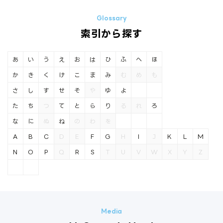
索引から探す
あ
い
う
え
お
は
ひ
ふ
へ
ほ
か
き
く
け
こ
ま
み
む
め
も
さ
し
す
せ
そ
や
ゆ
よ
た
ち
つ
て
と
ら
り
る
れ
ろ
な
に
ぬ
ね
の
わ
を
A
B
C
D
E
F
G
H
I
J
K
L
M
N
O
P
Q
R
S
T
U
V
W
X
Y
Z