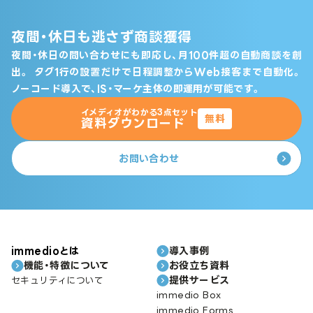
夜間・休日も逃さず商談獲得
夜間・休日の問い合わせにも即応し、月100件超の自動商談を創
出。
タグ1行の設置だけで日程調整からWeb接客まで自動化。
ノーコード導入で、IS・マーケ主体の即運用が可能です。
イメディオがわかる3点セット
無料
資料ダウンロード
お問い合わせ
immedioとは
導入事例
機能・特徴について
お役立ち資料
提供サービス
セキュリティについて
immedio Box
immedio Forms