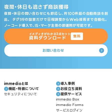
夜間・休日も逃さず商談獲得
夜間・休日の問い合わせにも即応し、月100件超の自動商談を創
出。
タグ1行の設置だけで日程調整からWeb接客まで自動化。
ノーコード導入で、IS・マーケ主体の即運用が可能です。
イメディオがわかる3点セット
無料
資料ダウンロード
お問い合わせ
immedioとは
導入事例
機能・特徴について
お役立ち資料
提供サービス
セキュリティについて
immedio Box
immedio Forms
サービスログイン