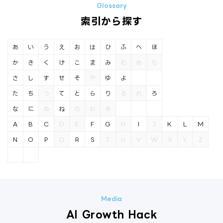
索引から探す
あ
い
う
え
お
は
ひ
ふ
へ
ほ
か
き
く
け
こ
ま
み
む
め
も
さ
し
す
せ
そ
や
ゆ
よ
た
ち
つ
て
と
ら
り
る
れ
ろ
な
に
ぬ
ね
の
わ
を
A
B
C
D
E
F
G
H
I
J
K
L
M
N
O
P
Q
R
S
T
U
V
W
X
Y
Z
AI Growth Hack