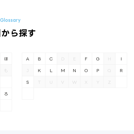
引から探す
ほ
A
B
C
D
E
F
G
H
I
も
J
K
L
M
N
O
P
Q
R
S
T
U
V
W
X
Y
Z
ろ