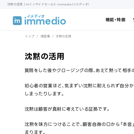
沈黙の活用｜AIインサイドセールス immedio（イメディオ）
機能・特徴
トップ
/
用語集
/
沈黙の活用
沈黙の活用
質問をした後やクロージングの際、あえて黙って相手
初心者の営業ほど、気まずい沈黙に耐えられず自分か
しまったりします。
沈黙は顧客が真剣に考えている証拠です。
沈黙を味方につけることで、顧客自身の口から「本音
まります。