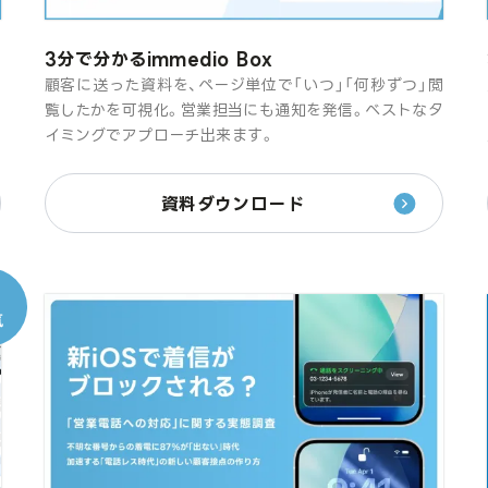
3分で分かるimmedio Box
オ
顧客に送った資料を、ページ単位で「いつ」「何秒ずつ」閲
け
覧したかを可視化。営業担当にも通知を発信。ベストなタ
イミングでアプローチ出来ます。
資料ダウンロード