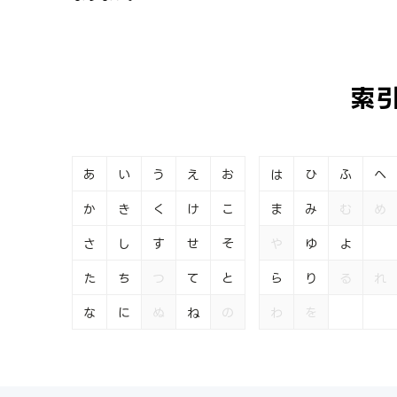
索
あ
い
う
え
お
は
ひ
ふ
へ
か
き
く
け
こ
ま
み
む
め
さ
し
す
せ
そ
や
ゆ
よ
た
ち
つ
て
と
ら
り
る
れ
な
に
ぬ
ね
の
わ
を