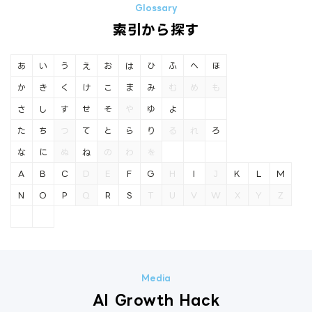
索引から探す
あ
い
う
え
お
は
ひ
ふ
へ
ほ
か
き
く
け
こ
ま
み
む
め
も
さ
し
す
せ
そ
や
ゆ
よ
た
ち
つ
て
と
ら
り
る
れ
ろ
な
に
ぬ
ね
の
わ
を
A
B
C
D
E
F
G
H
I
J
K
L
M
N
O
P
Q
R
S
T
U
V
W
X
Y
Z
AI Growth Hack