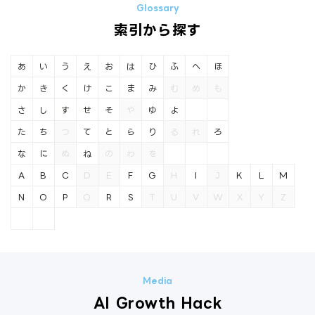
索引から探す
あ
い
う
え
お
は
ひ
ふ
へ
ほ
か
き
く
け
こ
ま
み
む
め
も
さ
し
す
せ
そ
や
ゆ
よ
た
ち
つ
て
と
ら
り
る
れ
ろ
な
に
ぬ
ね
の
わ
を
A
B
C
D
E
F
G
H
I
J
K
L
M
N
O
P
Q
R
S
T
U
V
W
X
Y
Z
AI Growth Hack