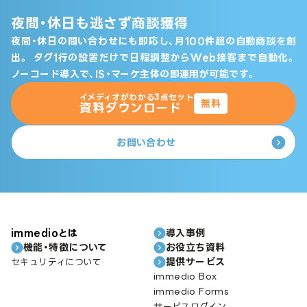
夜間・休日も逃さず商談獲得
夜間・休日の問い合わせにも即応し、月100件超の自動商談を創
出。
タグ1行の設置だけで日程調整からWeb接客まで自動化。
ノーコード導入で、IS・マーケ主体の即運用が可能です。
イメディオがわかる3点セット
無料
資料ダウンロード
お問い合わせ
immedioとは
導入事例
機能・特徴について
お役立ち資料
提供サービス
セキュリティについて
immedio Box
immedio Forms
サービスログイン