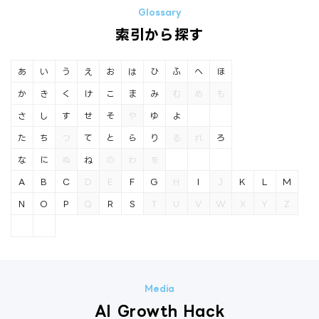
索引から探す
あ
い
う
え
お
は
ひ
ふ
へ
ほ
か
き
く
け
こ
ま
み
む
め
も
さ
し
す
せ
そ
や
ゆ
よ
た
ち
つ
て
と
ら
り
る
れ
ろ
な
に
ぬ
ね
の
わ
を
A
B
C
D
E
F
G
H
I
J
K
L
M
N
O
P
Q
R
S
T
U
V
W
X
Y
Z
AI Growth Hack