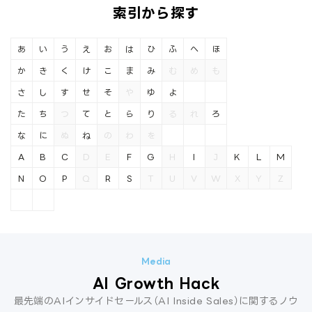
索引から探す
あ
い
う
え
お
は
ひ
ふ
へ
ほ
か
き
く
け
こ
ま
み
む
め
も
さ
し
す
せ
そ
や
ゆ
よ
た
ち
つ
て
と
ら
り
る
れ
ろ
な
に
ぬ
ね
の
わ
を
A
B
C
D
E
F
G
H
I
J
K
L
M
N
O
P
Q
R
S
T
U
V
W
X
Y
Z
AI Growth Hack
最先端のAIインサイドセールス（AI Inside Sales）に関するノウ