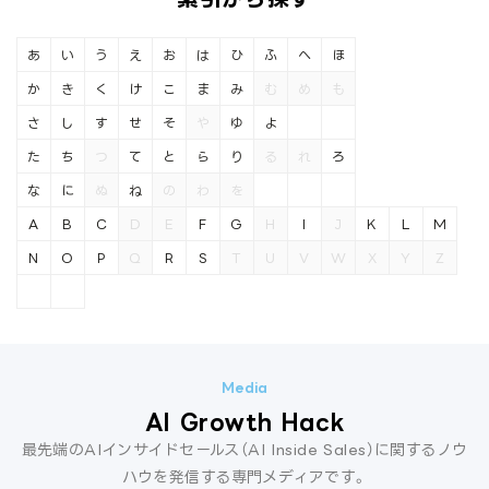
あ
い
う
え
お
は
ひ
ふ
へ
ほ
か
き
く
け
こ
ま
み
む
め
も
さ
し
す
せ
そ
や
ゆ
よ
た
ち
つ
て
と
ら
り
る
れ
ろ
な
に
ぬ
ね
の
わ
を
A
B
C
D
E
F
G
H
I
J
K
L
M
N
O
P
Q
R
S
T
U
V
W
X
Y
Z
AI Growth Hack
最先端のAIインサイドセールス（AI Inside Sales）に関するノウ
ハウを発信する専門メディアです。