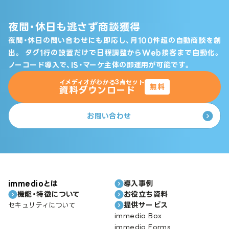
夜間・休日も逃さず商談獲得
夜間・休日の問い合わせにも即応し、月100件超の自動商談を創
出。
タグ1行の設置だけで日程調整からWeb接客まで自動化。
ノーコード導入で、IS・マーケ主体の即運用が可能です。
イメディオがわかる3点セット
無料
資料ダウンロード
お問い合わせ
immedioとは
導入事例
機能・特徴について
お役立ち資料
提供サービス
セキュリティについて
immedio Box
immedio Forms