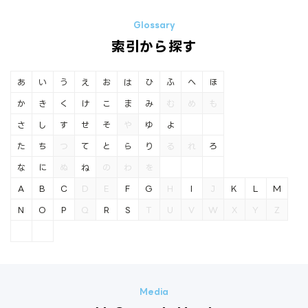
索引から探す
あ
い
う
え
お
は
ひ
ふ
へ
ほ
か
き
く
け
こ
ま
み
む
め
も
さ
し
す
せ
そ
や
ゆ
よ
た
ち
つ
て
と
ら
り
る
れ
ろ
な
に
ぬ
ね
の
わ
を
A
B
C
D
E
F
G
H
I
J
K
L
M
N
O
P
Q
R
S
T
U
V
W
X
Y
Z