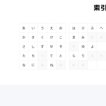
索
あ
い
う
え
お
は
ひ
ふ
へ
か
き
く
け
こ
ま
み
む
め
さ
し
す
せ
そ
や
ゆ
よ
た
ち
つ
て
と
ら
り
る
れ
な
に
ぬ
ね
の
わ
を