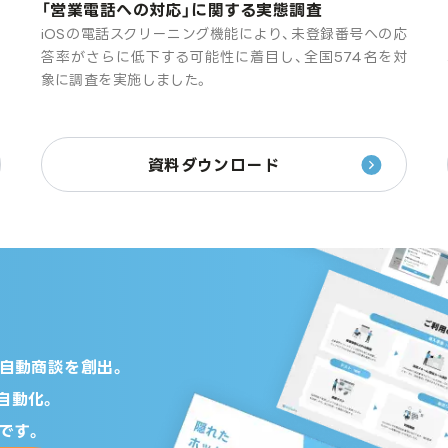
「営業電話への対応」に関する実態調査
め
iOSの電話スクリーニング機能により、未登録番号への応
報
答率がさらに低下する可能性に着目し、全国574名を対
く
象に調査を実施しました。
資料ダウンロード
の自動商談を創出。
自動化。
です。