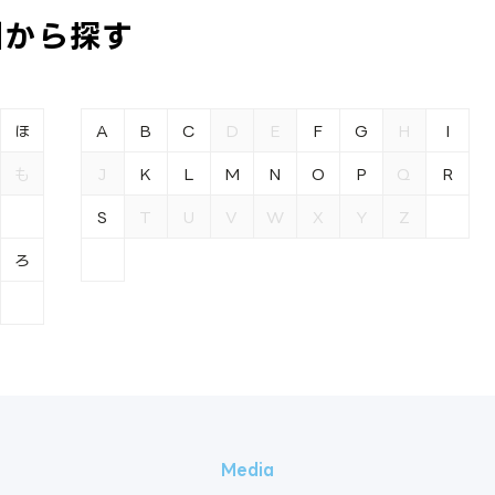
引から探す
ほ
A
B
C
D
E
F
G
H
I
も
J
K
L
M
N
O
P
Q
R
S
T
U
V
W
X
Y
Z
ろ