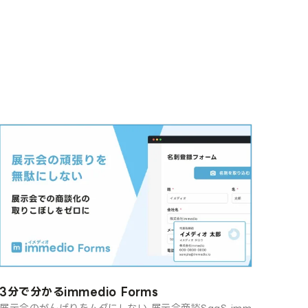
3分で分かるimmedio Forms
展示会のがんばりをムダにしない 展示会商談SaaS imm