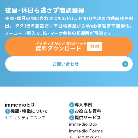
夜間・休日も逃さず商談獲得
夜間・休日の問い合わせにも即応し、月100件超の自動商談を創
出。
タグ1行の設置だけで日程調整からWeb接客まで自動化。
ノーコード導入で、IS・マーケ主体の即運用が可能です。
イメディオがわかる3点セット
無料
資料ダウンロード
お問い合わせ
immedioとは
導入事例
機能・特徴について
お役立ち資料
提供サービス
セキュリティについて
immedio Box
immedio Forms
サービスログイン