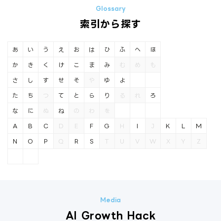
索引から探す
あ
い
う
え
お
は
ひ
ふ
へ
ほ
か
き
く
け
こ
ま
み
む
め
も
さ
し
す
せ
そ
や
ゆ
よ
た
ち
つ
て
と
ら
り
る
れ
ろ
な
に
ぬ
ね
の
わ
を
A
B
C
D
E
F
G
H
I
J
K
L
M
N
O
P
Q
R
S
T
U
V
W
X
Y
Z
AI Growth Hack