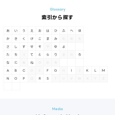
索引から探す
あ
い
う
え
お
は
ひ
ふ
へ
ほ
か
き
く
け
こ
ま
み
む
め
も
さ
し
す
せ
そ
や
ゆ
よ
た
ち
つ
て
と
ら
り
る
れ
ろ
な
に
ぬ
ね
の
わ
を
A
B
C
D
E
F
G
H
I
J
K
L
M
N
O
P
Q
R
S
T
U
V
W
X
Y
Z