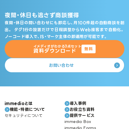
夜間・休日も逃さず商談獲得
夜間・休日の問い合わせにも即応し、月100件超の自動商談を創
出。
タグ1行の設置だけで日程調整からWeb接客まで自動化。
ノーコード導入で、IS・マーケ主体の即運用が可能です。
イメディオがわかる3点セット
無料
資料ダウンロード
お問い合わせ
immedioとは
導入事例
機能・特徴について
お役立ち資料
提供サービス
セキュリティについて
immedio Box
immedio Forms