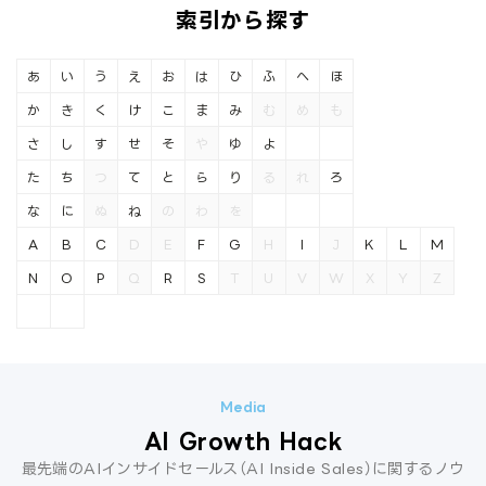
索引から探す
あ
い
う
え
お
は
ひ
ふ
へ
ほ
か
き
く
け
こ
ま
み
む
め
も
さ
し
す
せ
そ
や
ゆ
よ
た
ち
つ
て
と
ら
り
る
れ
ろ
な
に
ぬ
ね
の
わ
を
A
B
C
D
E
F
G
H
I
J
K
L
M
N
O
P
Q
R
S
T
U
V
W
X
Y
Z
AI Growth Hack
最先端のAIインサイドセールス（AI Inside Sales）に関するノウ