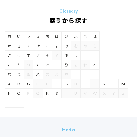
索引から探す
あ
い
う
え
お
は
ひ
ふ
へ
ほ
か
き
く
け
こ
ま
み
む
め
も
さ
し
す
せ
そ
や
ゆ
よ
た
ち
つ
て
と
ら
り
る
れ
ろ
な
に
ぬ
ね
の
わ
を
A
B
C
D
E
F
G
H
I
J
K
L
M
N
O
P
Q
R
S
T
U
V
W
X
Y
Z