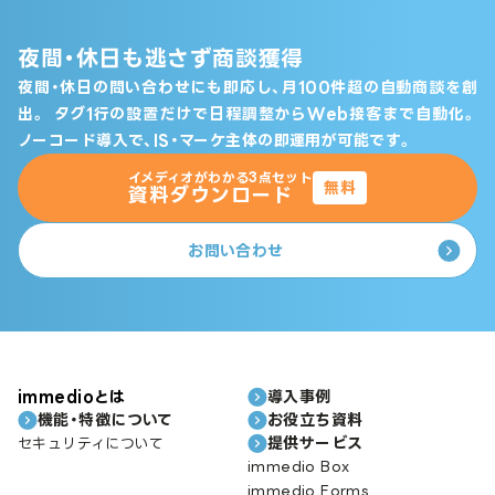
夜間・休日も逃さず商談獲得
夜間・休日の問い合わせにも即応し、月100件超の自動商談を創
出。
タグ1行の設置だけで日程調整からWeb接客まで自動化。
ノーコード導入で、IS・マーケ主体の即運用が可能です。
イメディオがわかる3点セット
無料
資料ダウンロード
お問い合わせ
immedioとは
導入事例
機能・特徴について
お役立ち資料
提供サービス
セキュリティについて
immedio Box
immedio Forms