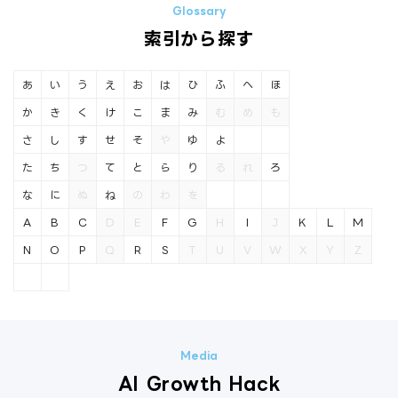
索引から探す
あ
い
う
え
お
は
ひ
ふ
へ
ほ
か
き
く
け
こ
ま
み
む
め
も
さ
し
す
せ
そ
や
ゆ
よ
た
ち
つ
て
と
ら
り
る
れ
ろ
な
に
ぬ
ね
の
わ
を
A
B
C
D
E
F
G
H
I
J
K
L
M
N
O
P
Q
R
S
T
U
V
W
X
Y
Z
AI Growth Hack