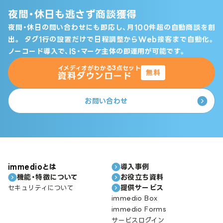
夜間・休日も逃さず商談獲得
夜間・休日の問い合わせにも即応し、月100件超の自動商談を創
出。
タグ1行の設置だけで日程調整からWeb接客まで自動化。
ノーコード導入で、IS・マーケ主体の即運用が可能です。
イメディオがわかる3点セット
無料
資料ダウンロード
お問い合わせ
immedioとは
導入事例
機能・特徴について
お役立ち資料
提供サービス
セキュリティについて
immedio Box
immedio Forms
サービスログイン