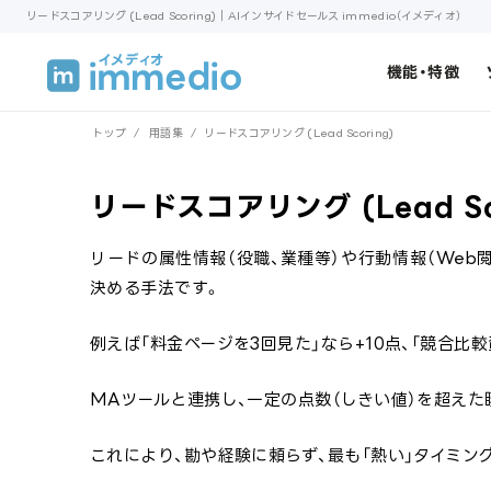
リードスコアリング (Lead Scoring)｜AIインサイドセールス immedio（イメディオ）
機能・特徴
トップ
/
用語集
/
リードスコアリング (Lead Scoring)
リードスコアリング (Lead Sc
リードの属性情報（役職、業種等）や行動情報（Web
決める手法です。
例えば「料金ページを3回見た」なら+10点、「競合比
MAツールと連携し、一定の点数（しきい値）を超えた
これにより、勘や経験に頼らず、最も「熱い」タイミ