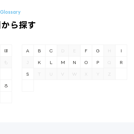
引から探す
ほ
A
B
C
D
E
F
G
H
I
も
J
K
L
M
N
O
P
Q
R
S
T
U
V
W
X
Y
Z
ろ