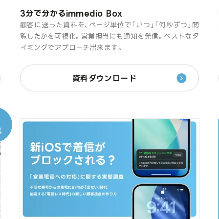
3分で分かるimmedio Box
オ
顧客に送った資料を、ページ単位で「いつ」「何秒ずつ」閲
け
覧したかを可視化。営業担当にも通知を発信。ベストなタ
イミングでアプローチ出来ます。
資料ダウンロード