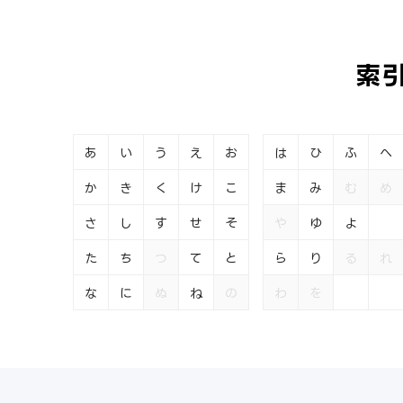
索
あ
い
う
え
お
は
ひ
ふ
へ
か
き
く
け
こ
ま
み
む
め
さ
し
す
せ
そ
や
ゆ
よ
た
ち
つ
て
と
ら
り
る
れ
な
に
ぬ
ね
の
わ
を