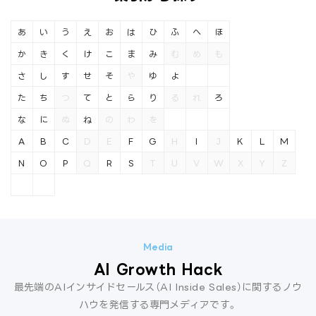
あ
い
う
え
お
は
ひ
ふ
へ
ほ
か
き
く
け
こ
ま
み
む
め
も
さ
し
す
せ
そ
や
ゆ
よ
た
ち
つ
て
と
ら
り
る
れ
ろ
な
に
ぬ
ね
の
わ
を
A
B
C
D
E
F
G
H
I
J
K
L
M
N
O
P
Q
R
S
T
U
V
W
X
Y
Z
AI Growth Hack
最先端のAIインサイドセールス（AI Inside Sales）に関するノウ
ハウを発信する専門メディアです。