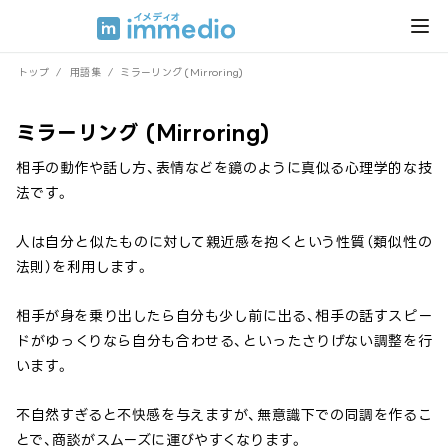
トップ
/
用語集
/
ミラーリング (Mirroring)
ミラーリング (Mirroring)
相手の動作や話し方、表情などを鏡のように真似る心理学的な技
法です。
人は自分と似たものに対して親近感を抱くという性質（類似性の
法則）を利用します。
相手が身を乗り出したら自分も少し前に出る、相手の話すスピー
ドがゆっくりなら自分も合わせる、といったさりげない調整を行
います。
不自然すぎると不快感を与えますが、無意識下での同調を作るこ
とで、商談がスムーズに運びやすくなります。