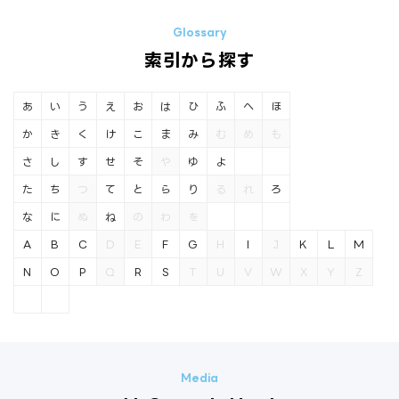
索引から探す
あ
い
う
え
お
は
ひ
ふ
へ
ほ
か
き
く
け
こ
ま
み
む
め
も
さ
し
す
せ
そ
や
ゆ
よ
た
ち
つ
て
と
ら
り
る
れ
ろ
な
に
ぬ
ね
の
わ
を
A
B
C
D
E
F
G
H
I
J
K
L
M
N
O
P
Q
R
S
T
U
V
W
X
Y
Z