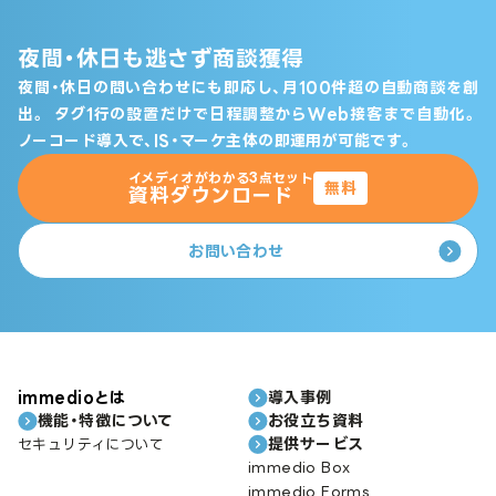
夜間・休日も逃さず商談獲得
夜間・休日の問い合わせにも即応し、月100件超の自動商談を創
出。
タグ1行の設置だけで日程調整からWeb接客まで自動化。
ノーコード導入で、IS・マーケ主体の即運用が可能です。
イメディオがわかる3点セット
無料
資料ダウンロード
お問い合わせ
immedioとは
導入事例
機能・特徴について
お役立ち資料
提供サービス
セキュリティについて
immedio Box
immedio Forms