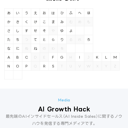
あ
い
う
え
お
は
ひ
ふ
へ
ほ
か
き
く
け
こ
ま
み
む
め
も
さ
し
す
せ
そ
や
ゆ
よ
た
ち
つ
て
と
ら
り
る
れ
ろ
な
に
ぬ
ね
の
わ
を
A
B
C
D
E
F
G
H
I
J
K
L
M
N
O
P
Q
R
S
T
U
V
W
X
Y
Z
AI Growth Hack
最先端のAIインサイドセールス（AI Inside Sales）に関するノウ
ハウを発信する専門メディアです。